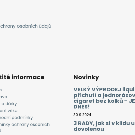
chrany osobních údajů
žité informace
Novinky
VELKÝ VÝPRODEJ liqui
s
příchutí a jednorázo
ava
cigaret bez kolků - J
 a dárky
DNES!
ení věku
30.9.2024
odní podmínky
3 RADY, jak si v klidu u
ínky ochrany osobních
dovolenou
ů