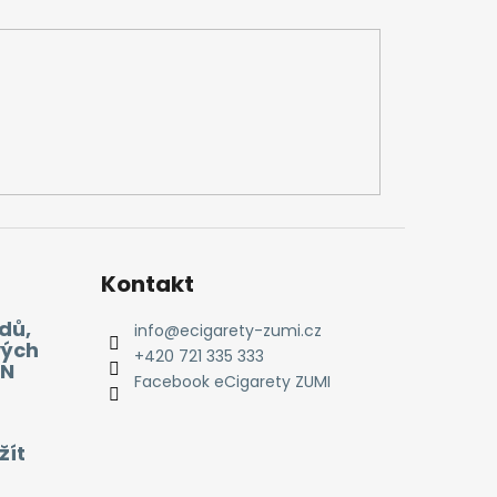
Kontakt
dů,
info
@
ecigarety-zumi.cz
vých
+420 721 335 333
EN
Facebook eCigarety ZUMI
žít