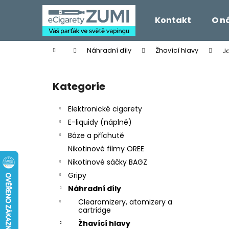
K
Přejít
na
o
Kontakt
O n
obsah
Zpět
Zpět
š
do
do
í
Domů
Náhradní díly
Žhavící hlavy
J
k
obchodu
obchodu
P
o
Kategorie
Přeskočit
s
kategorie
t
Elektronické cigarety
r
E-liquidy (náplně)
a
Báze a příchutě
n
Nikotinové filmy OREE
n
Nikotinové sáčky BAGZ
í
Gripy
p
Náhradní díly
a
Clearomizery, atomizery a
n
cartridge
e
Žhavící hlavy