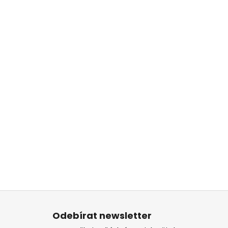
Z
á
Odebírat newsletter
p