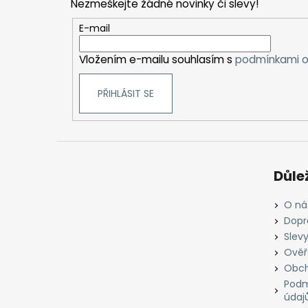
Nezmeškejte žádné novinky či slevy!
a
t
E-mail
í
Vložením e-mailu souhlasím s
podmínkami o
PŘIHLÁSIT SE
Důle
O ná
Dopr
Slevy
Ověř
Obch
Podm
údaj