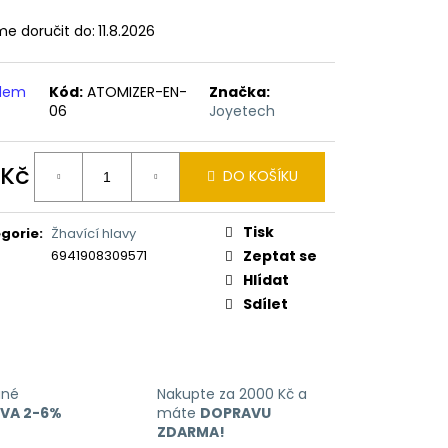
ERICAN BLEND 10ML-
 MÍCHANÝ TABÁK)
e doručit do:
11.8.2026
adem
Kód:
ATOMIZER-EN-
Značka:
06
Joyetech
 Kč
DO KOŠÍKU
ná
:
Tisk
gorie
:
Žhavící hlavy
6941908309571
Zeptat se
Hlídat
Sdílet
ané
Nakupte za 2000 Kč a
EVA 2-6%
máte
DOPRAVU
ZDARMA!