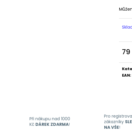
LIQUID DEKANG MENTHOL 10ML - 6MG
LIQUID LIQUA AM
(MENTOL)
6MG (AMERICKÝ
Můžem
195 Kč
198 Kč
Skl
79
Měr
cena
Kate
EAN
:
Pro registrov
Při nákupu nad 1000
zákazníky
SL
Kč
DÁREK ZDARMA
!
NA VŠE
!