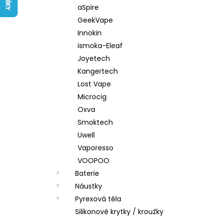
LIQUID ARAMAX 4PACK CIGAR
l
aSpire
TOBACCO 4X10ML-18MG
GeekVape
558 Kč
Innokin
ismoka-Eleaf
Joyetech
Kangertech
Lost Vape
Microcig
Oxva
Smoktech
Uwell
Vaporesso
VOOPOO
Baterie
Náustky
Pyrexová těla
Silikonové krytky / kroužky