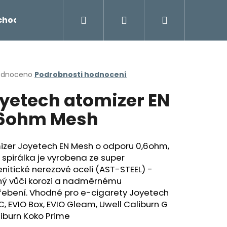
Hledat
Přihlášení
Nákupní
chodu
Novinky
Napište nám
Míchání liq
košík
rné
odnoceno
Podrobnosti hodnocení
cení
yetech atomizer EN
ktu
6ohm Mesh
ček.
izer Joyetech EN Mesh o odporu 0,6ohm,
 spirálka je vyrobena ze super
nitické nerezové oceli (AST-STEEL) -
ný vůči korozi a nadměrnému
řebení. Vhodné pro e-cigarety Joyetech
Následující
C, EVIO Box, EVIO Gleam, Uwell Caliburn G
iburn Koko Prime