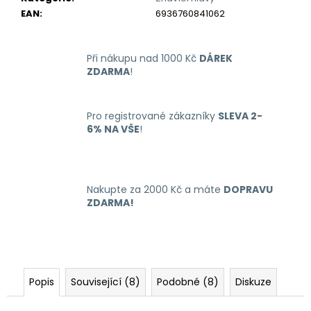
č
EAN
:
6936760841062
u
j
e
Při nákupu nad 1000 Kč
DÁREK
m
ZDARMA
!
e
Pro registrované zákazníky
SLEVA 2-
LIQUID
6% NA VŠE
!
ARAMAX
4PACK
MAX
MENTHOL
4X10ML-
12MG
Nakupte za 2000 Kč a máte
DOPRAVU
ZDARMA!
558
Kč
Popis
Související (8)
Podobné (8)
Diskuze