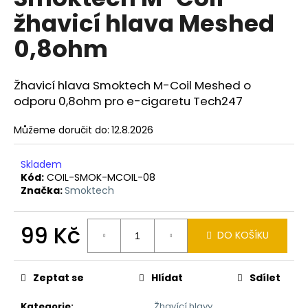
je
a
žhavicí hlava Meshed
0,0
z
j
0,8ohm
5
í
hvězdiček.
t
Žhavicí hlava Smoktech M-Coil Meshed o
?
odporu 0,8ohm pro e-cigaretu Tech247
Můžeme doručit do:
12.8.2026
HLEDAT
Skladem
Kód:
COIL-SMOK-MCOIL-08
Značka:
Smoktech
D
99 Kč
o
DO KOŠÍKU
p
Měrná
o
cena:
r
Zeptat se
Hlídat
Sdílet
u
Kategorie
:
Žhavící hlavy