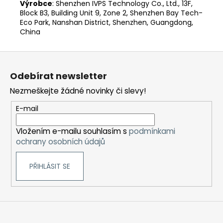
Výrobce
: Shenzhen IVPS Technology Co., Ltd., 13F,
Block B3, Building Unit 9, Zone 2, Shenzhen Bay Tech-
Eco Park, Nanshan District, Shenzhen, Guangdong,
China
Z
á
Odebírat newsletter
p
Nezmeškejte žádné novinky či slevy!
a
t
E-mail
í
Vložením e-mailu souhlasím s
podmínkami
ochrany osobních údajů
PŘIHLÁSIT SE