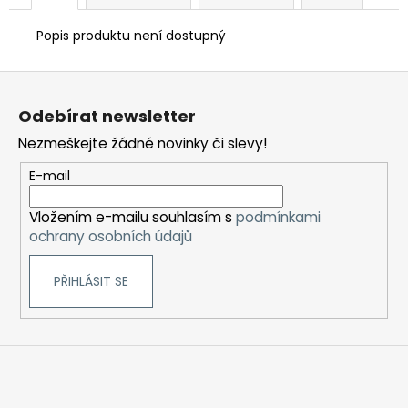
Popis produktu není dostupný
Z
á
Odebírat newsletter
p
Nezmeškejte žádné novinky či slevy!
a
t
E-mail
í
Vložením e-mailu souhlasím s
podmínkami
ochrany osobních údajů
PŘIHLÁSIT SE