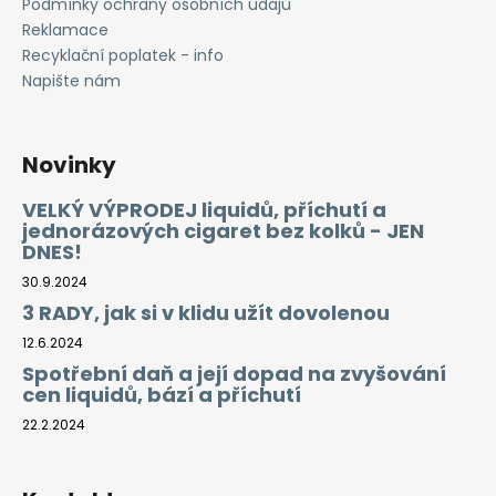
Podmínky ochrany osobních údajů
Reklamace
Recyklační poplatek - info
Napište nám
Novinky
VELKÝ VÝPRODEJ liquidů, příchutí a
jednorázových cigaret bez kolků - JEN
DNES!
30.9.2024
3 RADY, jak si v klidu užít dovolenou
12.6.2024
Spotřební daň a její dopad na zvyšování
cen liquidů, bází a příchutí
22.2.2024