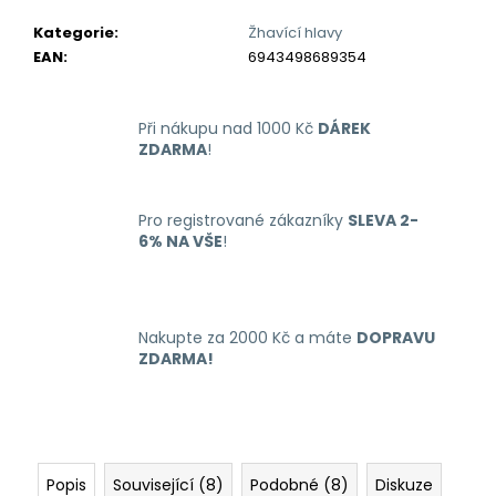
č
u
Kategorie
:
Žhavící hlavy
j
EAN
:
6943498689354
e
m
e
Při nákupu nad 1000 Kč
DÁREK
ZDARMA
!
LIQUID
ARAMAX
Pro registrované zákazníky
SLEVA 2-
MAX
6% NA VŠE
!
STRAWBERRY
10ML-
12MG
168
Kč
Nakupte za 2000 Kč a máte
DOPRAVU
ZDARMA!
Popis
Související (8)
Podobné (8)
Diskuze