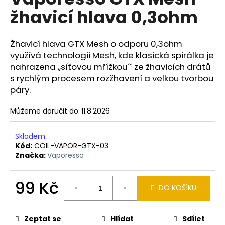
je
a
žhavicí hlava 0,3ohm
0,0
z
j
5
í
hvězdiček.
Žhavicí hlava GTX Mesh o odporu 0,3ohm
t
využívá technologii Mesh, kde klasická spirálka je
?
nahrazena ,,síťovou mřížkou´´ ze žhavicích drátů
s rychlým procesem rozžhavení a velkou tvorbou
páry.
Můžeme doručit do:
11.8.2026
HLEDAT
Skladem
Kód:
COIL-VAPOR-GTX-03
Značka:
Vaporesso
D
o
p
99 Kč
DO KOŠÍKU
o
Měrná
r
cena:
u
Zeptat se
Hlídat
Sdílet