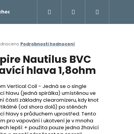
Hledat
Přihlášení
Nákupní
chodu
Novinky
Napište nám
Míchání liq
košík
rné
odnoceno
Podrobnosti hodnocení
cení
pire Nautilus BVC
ktu
avící hlava 1,8ohm
ček.
m Vertical Coil - Jedná se o single
cí hlavu (jedná spirálka) umístěnou ve
í části základny clearomizeru, kdy knot
rtikálně (od shora dolů) po stěnách
cí hlavy s průduchem uprostřed. Tento
Následující
m pro vapování i ukotvení je v mnoha
ch lepší: + použita pouze jedna žhavící