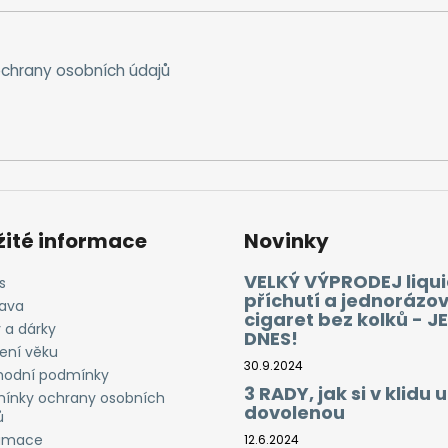
chrany osobních údajů
žité informace
Novinky
VELKÝ VÝPRODEJ liqui
s
příchutí a jednorázo
ava
cigaret bez kolků - J
 a dárky
DNES!
ení věku
30.9.2024
odní podmínky
3 RADY, jak si v klidu u
ínky ochrany osobních
dovolenou
ů
amace
12.6.2024