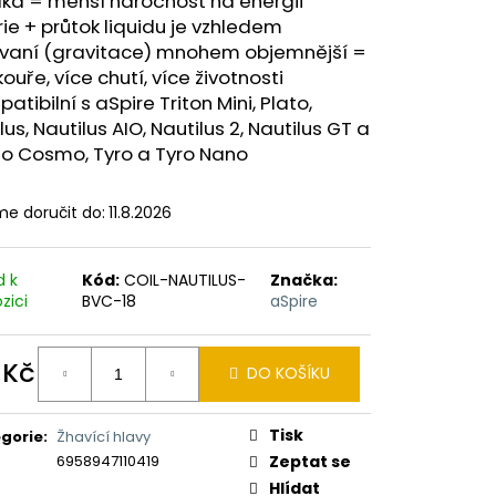
lka = menší náročnost na energii
ERICAN BLEND 10ML-
 MÍCHANÝ TABÁK)
ie + průtok liquidu je vzhledem
vaní (gravitace) mnohem objemnější =
kouře, více chutí, více životnosti
patibilní s aSpire Triton Mini, Plato,
lus, Nautilus AIO, Nautilus 2, Nautilus GT a
io Cosmo, Tyro a Tyro Nano
e doručit do:
11.8.2026
d k
Kód:
COIL-NAUTILUS-
Značka:
zici
BVC-18
aSpire
 Kč
DO KOŠÍKU
ná
:
Tisk
gorie
:
Žhavící hlavy
6958947110419
Zeptat se
Hlídat