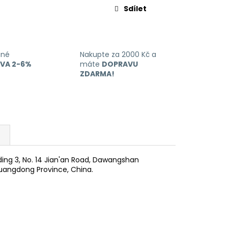
Sdílet
ané
Nakupte za 2000 Kč a
EVA 2-6%
máte
DOPRAVU
ZDARMA!
ilding 3, No. 14 Jian'an Road, Dawangshan
Guangdong Province, China.