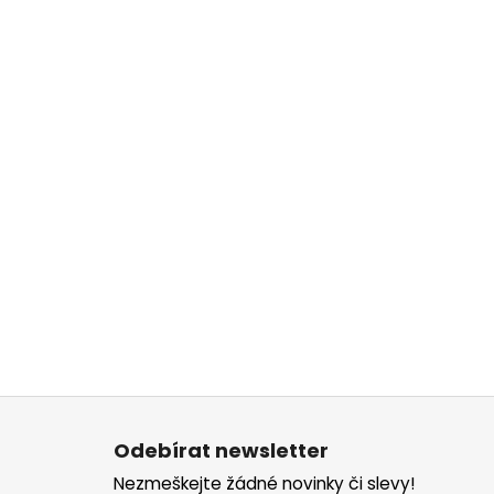
Z
á
Odebírat newsletter
p
Nezmeškejte žádné novinky či slevy!