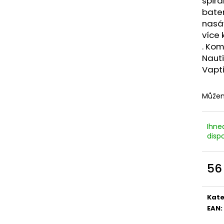
spirá
LIQUID DEKANG MENTHOL 10ML - 6MG
LIQUID LIQUA AM
(MENTOL)
6MG (AMERICKÝ
bater
nasá
195 Kč
198 Kč
více 
. Kom
Nauti
Vapt
Můžem
Ihne
dispo
56
Měr
cena
Kate
EAN
: