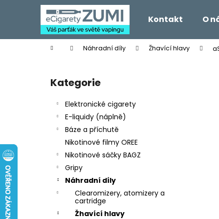
K
Přejít
na
o
Kontakt
O n
obsah
Zpět
Zpět
š
do
do
í
Domů
Náhradní díly
Žhavící hlavy
a
k
obchodu
obchodu
P
o
Kategorie
Přeskočit
s
kategorie
t
Elektronické cigarety
r
E-liquidy (náplně)
a
Báze a příchutě
n
Nikotinové filmy OREE
n
Nikotinové sáčky BAGZ
í
Gripy
p
Náhradní díly
a
Clearomizery, atomizery a
n
cartridge
e
Žhavící hlavy