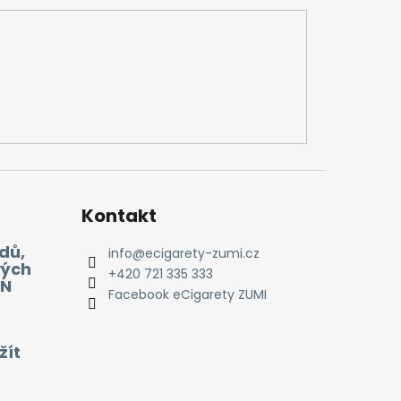
Kontakt
dů,
info
@
ecigarety-zumi.cz
vých
+420 721 335 333
EN
Facebook eCigarety ZUMI
žít