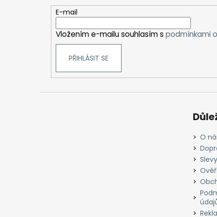
a
t
E-mail
í
Vložením e-mailu souhlasím s
podmínkami o
PŘIHLÁSIT SE
Důle
O ná
Dopr
Slevy
Ověř
Obch
Podm
údaj
Rekl