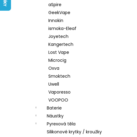
LIQUID ARAMAX 4PACK CIGAR
l
aSpire
TOBACCO 4X10ML-18MG
GeekVape
558 Kč
Innokin
ismoka-Eleaf
Joyetech
Kangertech
Lost Vape
Microcig
Oxva
Smoktech
Uwell
Vaporesso
VOOPOO
Baterie
Náustky
Pyrexová těla
Silikonové krytky / kroužky