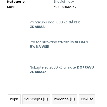
č
Kategorie
:
Žhavící hlavy
u
EAN
:
6941291532747
j
e
m
Při nákupu nad 1000 Kč
DÁREK
e
ZDARMA
!
OXVA
Pro registrované zákazníky
SLEVA 2-
XLIM
6% NA VŠE
!
GO
ELEKTRONICKÁ
CIGARETA
1000MAH
BLACK
Nakupte za 2000 Kč a máte
DOPRAVU
235
ZDARMA!
Kč
Původně:
399
Kč
Popis
Související (8)
Podobné (8)
Diskuze