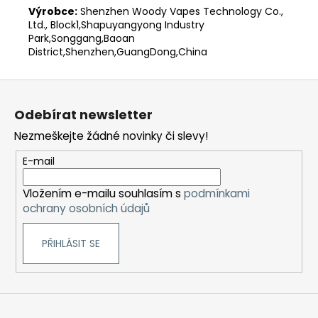
Výrobce:
Shenzhen Woody Vapes Technology Co.,
Ltd., Block1,Shapuyangyong Industry
Park,Songgang,Baoan
District,Shenzhen,GuangDong,China
Z
á
Odebírat newsletter
p
Nezmeškejte žádné novinky či slevy!
a
t
E-mail
í
Vložením e-mailu souhlasím s
podmínkami
ochrany osobních údajů
PŘIHLÁSIT SE