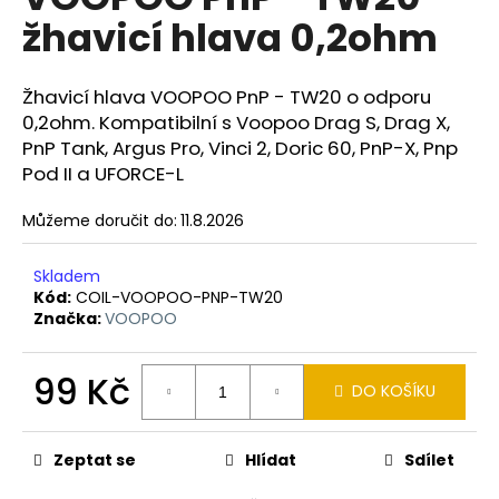
je
a
žhavicí hlava 0,2ohm
0,0
z
j
5
í
hvězdiček.
Žhavicí hlava VOOPOO PnP - TW20 o odporu
t
0,2ohm. Kompatibilní s Voopoo Drag S, Drag X,
?
PnP Tank, Argus Pro, Vinci 2, Doric 60, PnP-X, Pnp
Pod II a UFORCE-L
Můžeme doručit do:
11.8.2026
HLEDAT
Skladem
Kód:
COIL-VOOPOO-PNP-TW20
Značka:
VOOPOO
D
o
99 Kč
DO KOŠÍKU
p
Měrná
o
cena:
r
Zeptat se
Hlídat
Sdílet
u