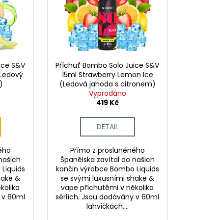
ice S&V
Příchuť Bombo Solo Juice S&V
(Ledový
15ml Strawberry Lemon Ice
)
(Ledová jahoda s citronem)
Vyprodáno
419 Kč
DETAIL
ého
Přímo z prosluněného
našich
Španělska zavítal do našich
Liquids
končin výrobce Bombo Liquids
hake &
se svými luxusními shake &
kolika
vape příchutěmi v několika
y v 60ml
sériích. Jsou dodávány v 60ml
lahvičkách,...