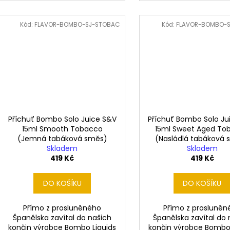
Kód:
FLAVOR-BOMBO-SJ-STOBAC
Kód:
FLAVOR-BOMBO-S
Příchuť Bombo Solo Juice S&V
Příchuť Bombo Solo Ju
15ml Smooth Tobacco
15ml Sweet Aged To
(Jemná tabáková směs)
(Nasládlá tabáková 
Skladem
Skladem
419 Kč
419 Kč
DO KOŠÍKU
DO KOŠÍKU
Přímo z prosluněného
Přímo z prosluněn
Španělska zavítal do našich
Španělska zavítal do 
končin výrobce Bombo Liquids
končin výrobce Bombo 