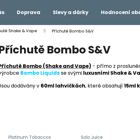
ás
Doprava
Slevy a dárky
Hodnocení ob
hutě Shake & Vape
Příchutě Bombo S&V
Co potřebujete najít?
Příchutě Bombo S&V
HLEDAT
Příchutě Bombo (Shake an
d Vape)
-
přímo z prosluně
výrobce
Bombo Liquids
se svými
luxusními Shake & V
Doporučujeme
Jsou dodávány v
60ml lahvičkách
, které obsahují
15ml 
Platinum Tobaccos
Solo Juice