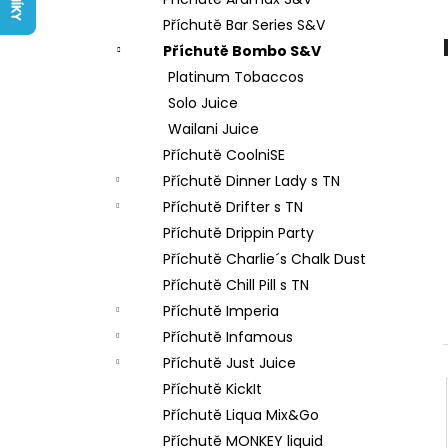
LIQUID ARAMAX 4PACK CIGAR
l
TOBACCO 4X10ML-18MG
Příchutě Bar Series S&V
558 Kč
Příchutě Bombo S&V
Platinum Tobaccos
Solo Juice
Wailani Juice
Příchutě CoolniSE
Příchutě Dinner Lady s TN
Příchutě Drifter s TN
Příchutě Drippin Party
Příchutě Charlie´s Chalk Dust
Příchutě Chill Pill s TN
Příchutě Imperia
Příchutě Infamous
Příchutě Just Juice
Příchutě KickIt
Příchutě Liqua Mix&Go
Příchutě MONKEY liquid