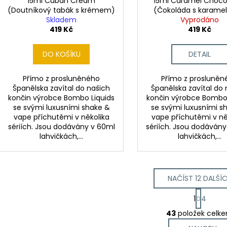
15ml Cuban Cream
15ml Caramel Choco
(Doutníkový tabák s krémem)
(Čokoláda s karame
Skladem
Vyprodáno
ořechy)
419 Kč
419 Kč
DO KOŠÍKU
DETAIL
Přímo z prosluněného
Přímo z prosluněn
Španělska zavítal do našich
Španělska zavítal do 
končin výrobce Bombo Liquids
končin výrobce Bombo 
se svými luxusními shake &
se svými luxusními s
vape příchutěmi v několika
vape příchutěmi v ně
sériích. Jsou dodávány v 60ml
sériích. Jsou dodáván
lahvičkách,...
lahvičkách,...
NAČÍST 12 DALŠÍ
S
1
4
t
O
r
43
položek celk
v
á