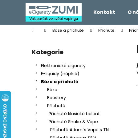
K
Přejít
na
o
Kontakt
O n
obsah
Zpět
Zpět
š
do
do
í
Domů
Báze a příchutě
Příchutě
Příc
k
obchodu
obchodu
P
o
Kategorie
Přeskočit
s
kategorie
t
Elektronické cigarety
r
E-liquidy (náplně)
a
Báze a příchutě
n
Báze
n
Boostery
í
Příchutě
p
Příchutě klasické balení
a
Příchutě Shake & Vape
n
Příchutě Adam´s Vape s TN
e
Příchutě Aramax S&V