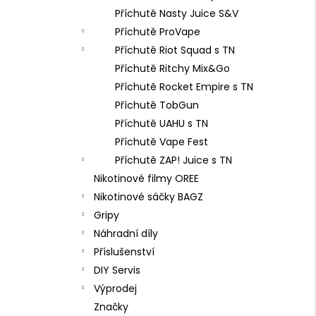
Příchutě Nasty Juice S&V
Příchutě ProVape
Příchutě Riot Squad s TN
Příchutě Ritchy Mix&Go
Příchutě Rocket Empire s TN
Příchutě TobGun
Příchutě UAHU s TN
Příchutě Vape Fest
Příchutě ZAP! Juice s TN
Nikotinové filmy OREE
Nikotinové sáčky BAGZ
Gripy
Náhradní díly
Příslušenství
DIY Servis
Výprodej
Značky