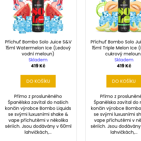
i
r
s
o
p
d
r
u
o
k
d
Příchuť Bombo Solo Juice S&V
Příchuť Bombo Solo Ju
t
15ml Watermelon Ice (Ledový
15ml Triple Melon Ice 
u
vodní meloun)
cukrový meloun
ů
k
Skladem
Skladem
t
419 Kč
419 Kč
ů
DO KOŠÍKU
DO KOŠÍKU
Přímo z prosluněného
Přímo z prosluněn
Španělska zavítal do našich
Španělska zavítal do 
končin výrobce Bombo Liquids
končin výrobce Bombo 
se svými luxusními shake &
se svými luxusními s
vape příchutěmi v několika
vape příchutěmi v ně
sériích. Jsou dodávány v 60ml
sériích. Jsou dodáván
lahvičkách,...
lahvičkách,...