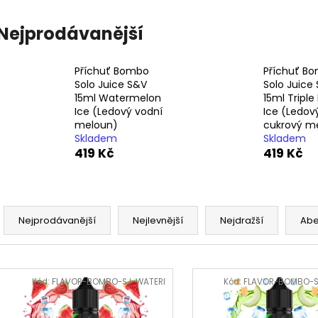
LIQUID DEKANG MENTHOL 10ML - 6MG
LIQUID LIQUA AM
(MENTOL)
6MG (AMERICKÝ
Nejprodávanější
195 Kč
198 Kč
Příchuť Bombo
Příchuť B
Solo Juice S&V
Solo Juice
15ml Watermelon
15ml Triple
Ice (Ledový vodní
Ice (Ledov
meloun)
cukrový m
Skladem
Skladem
419 Kč
419 Kč
Ř
a
Nejprodávanější
Nejlevnější
Nejdražší
Ab
z
e
V
n
ý
Kód:
FLAVOR-BOMBO-SJ-WATERI
Kód:
FLAVOR-BOMBO-S
í
p
p