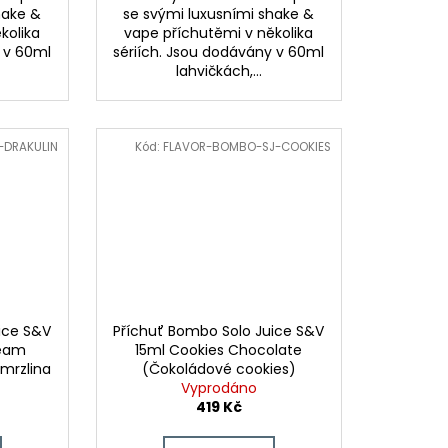
hake &
se svými luxusními shake &
kolika
vape příchutěmi v několika
y v 60ml
sériích. Jsou dodávány v 60ml
lahvičkách,...
-DRAKULIN
Kód:
FLAVOR-BOMBO-SJ-COOKIES
ice S&V
Příchuť Bombo Solo Juice S&V
ream
15ml Cookies Chocolate
mrzlina
(Čokoládové cookies)
Vyprodáno
419 Kč