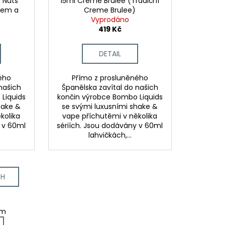
 Nuts
15ml Creme Brulee (Tradiční
lem a
Creme Brulee)
Vyprodáno
419 Kč
DETAIL
ého
Přímo z prosluněného
našich
Španělska zavítal do našich
Liquids
končin výrobce Bombo Liquids
hake &
se svými luxusními shake &
kolika
vape příchutěmi v několika
y v 60ml
sériích. Jsou dodávány v 60ml
lahvičkách,...
CH
em