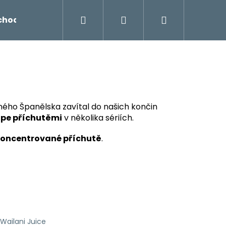
Hledat
Přihlášení
Nákupní
chodu
Novinky
Napište nám
Míchání liq
košík
ného Španělska zavítal do našich končin
ape příchutěmi
v několika sériích.
koncentrované příchutě
.
Následující
Wailani Juice