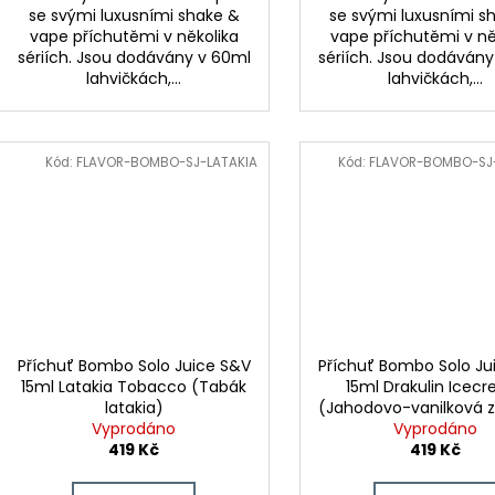
se svými luxusními shake &
se svými luxusními s
vape příchutěmi v několika
vape příchutěmi v ně
sériích. Jsou dodávány v 60ml
sériích. Jsou dodáván
lahvičkách,...
lahvičkách,...
Kód:
FLAVOR-BOMBO-SJ-LATAKIA
Kód:
FLAVOR-BOMBO-SJ
Příchuť Bombo Solo Juice S&V
Příchuť Bombo Solo Ju
15ml Latakia Tobacco (Tabák
15ml Drakulin Icec
latakia)
(Jahodovo-vanilková z
Vyprodáno
Vyprodáno
s colou)
419 Kč
419 Kč