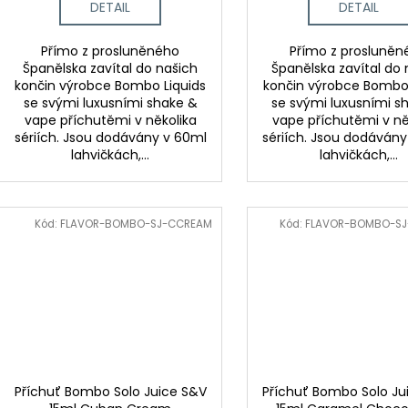
DETAIL
DETAIL
Přímo z prosluněného
Přímo z prosluněn
Španělska zavítal do našich
Španělska zavítal do 
končin výrobce Bombo Liquids
končin výrobce Bombo 
se svými luxusními shake &
se svými luxusními s
vape příchutěmi v několika
vape příchutěmi v ně
sériích. Jsou dodávány v 60ml
sériích. Jsou dodáván
lahvičkách,...
lahvičkách,...
Kód:
FLAVOR-BOMBO-SJ-CCREAM
Kód:
FLAVOR-BOMBO-S
Příchuť Bombo Solo Juice S&V
Příchuť Bombo Solo Ju