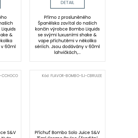
DETAIL
ého
Přímo z prosluněného
našich
Španělska zavítal do našich
Liquids
končin výrobce Bombo Liquids
hake &
se svými luxusními shake &
kolika
vape příchutěmi v několika
y v 60ml
sériích. Jsou dodávány v 60ml
lahvičkách,...
J-CCHOCO
Kód:
FLAVOR-BOMBO-SJ-CBRULEE
ice S&V
Příchuť Bombo Solo Juice S&V