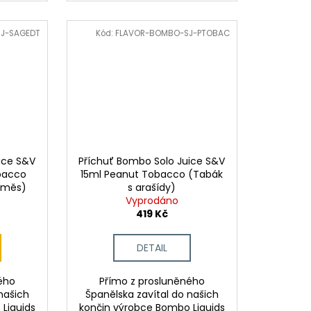
J-SAGEDT
Kód:
FLAVOR-BOMBO-SJ-PTOBAC
ice S&V
Příchuť Bombo Solo Juice S&V
bacco
15ml Peanut Tobacco (Tabák
směs)
s arašídy)
Vyprodáno
419 Kč
DETAIL
ého
Přímo z prosluněného
našich
Španělska zavítal do našich
Liquids
končin výrobce Bombo Liquids