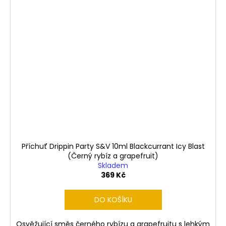
Příchuť Drippin Party S&V 10ml Blackcurrant Icy Blast
(Černý rybíz a grapefruit)
Skladem
369 Kč
DO KOŠÍKU
Osvěžující směs černého rybízu a grapefruitu s lehkým