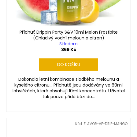
Příchuť Drippin Party S&V 10ml Melon Frostbite
(Chladivý vodní meloun a citron)
Skladem
369 Kč
DO KOŠÍKU
Dokonalá letní kombinace sladkého melounu a
kyselého citronu... Příchutě jsou dodávány ve 60ml
lahvičkách, které obsahují 10ml koncentrátu. Uživatel
tak pouze přidá bázi do...
Kód:
FLAVOR-VE-DRIP-MANGO