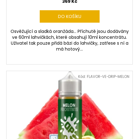
369 Kč
DO KOŠÍKU
Osvěžující a sladká oranžáda... Příchutě jsou dodávány
ve 60ml lahvičkách, které obsahují 10ml koncentrátu.
Uživatel tak pouze přidá bázi do lahvičky, zatřese s ní a
má hotový...
Kód:
FLAVOR-VE-DRIP-MELON