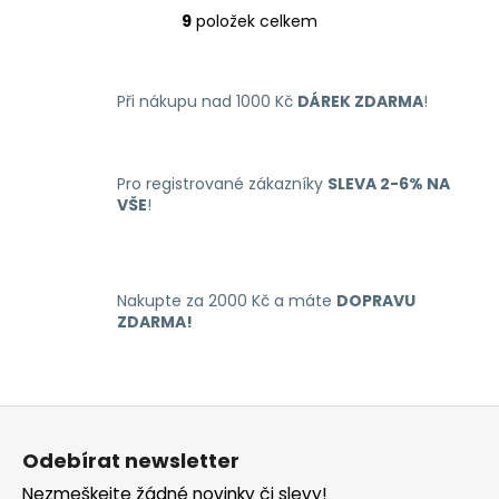
9
položek celkem
O
v
l
Při nákupu nad 1000 Kč
DÁREK ZDARMA
!
á
d
a
c
Pro registrované zákazníky
SLEVA 2-6% NA
í
VŠE
!
p
r
v
k
Nakupte za 2000 Kč a máte
DOPRAVU
y
ZDARMA!
v
ý
p
Z
i
á
s
Odebírat newsletter
u
p
Nezmeškejte žádné novinky či slevy!