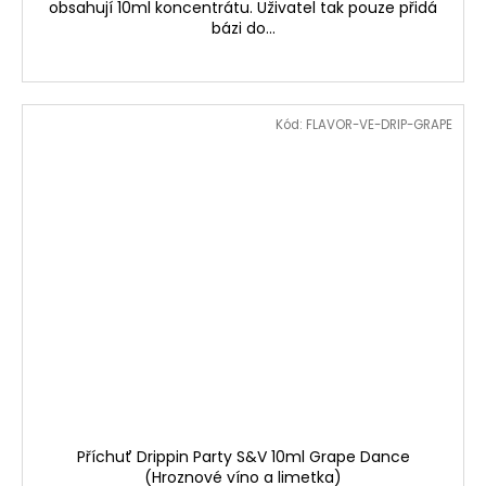
obsahují 10ml koncentrátu. Uživatel tak pouze přidá
bázi do...
Kód:
FLAVOR-VE-DRIP-GRAPE
Příchuť Drippin Party S&V 10ml Grape Dance
(Hroznové víno a limetka)