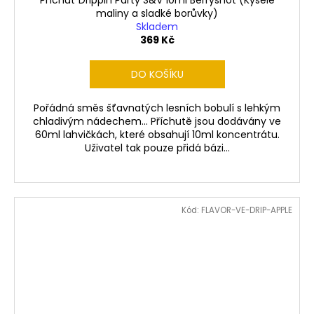
Příchuť Drippin Party S&V 10ml Berryshot (Kyselé
maliny a sladké borůvky)
Skladem
369 Kč
DO KOŠÍKU
Pořádná směs šťavnatých lesních bobulí s lehkým
chladivým nádechem... Příchutě jsou dodávány ve
60ml lahvičkách, které obsahují 10ml koncentrátu.
Uživatel tak pouze přidá bázi...
Kód:
FLAVOR-VE-DRIP-APPLE