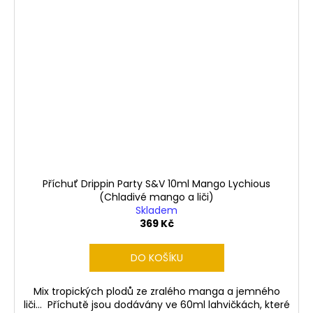
Příchuť Drippin Party S&V 10ml Mango Lychious
(Chladivé mango a liči)
Skladem
369 Kč
DO KOŠÍKU
Mix tropických plodů ze zralého manga a jemného
liči... Příchutě jsou dodávány ve 60ml lahvičkách, které