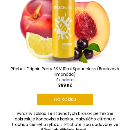
i
č
u
s
u
k
j
p
t
e
r
m
ů
o
e
d
u
LIQUID
k
ARAMAX
t
4PACK
MAX
ů
Příchuť Drippin Party S&V 10ml Speachless (Broskvová
MENTHOL
4X10ML-
limonáda)
12MG
Skladem
369 Kč
558
Kč
DO KOŠÍKU
Výrazný základ ze šťavnatých broskví perfektně
dokresluje koncovka s kapkou nakyslého citronu a
trochou černého rybízu... Příchutě jsou dodávány ve
60ml lahvičkách, které...