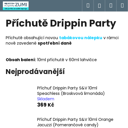
K
Přejít
Hledat
Náku
M
Přihlášen
na
o
obsah
Zpět
Zpět
košík
š
Příchutě Drippin Party
í
C
k
o
Příchutě obsahující novou
tabákovou nálepku
v rámci
nově zaveden
é
spotřební daně
p
o
t
Obsah balení:
10ml příchutě v 60ml lahvičce
ř
Nejprodávanější
e
b
Příchuť Drippin Party S&V 10ml
u
Speachless (Broskvová limonáda)
j
Skladem
e
369 Kč
t
e
Příchuť Drippin Party S&V 10ml Orange
Jacuzzi (Pomerančové candy)
n