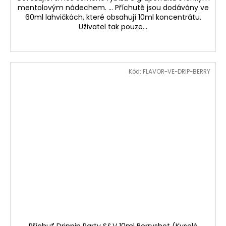
mentolovým nádechem. ... Příchutě jsou dodávány ve
60ml lahvičkách, které obsahují 10ml koncentrátu.
Uživatel tak pouze...
Kód:
FLAVOR-VE-DRIP-BERRY