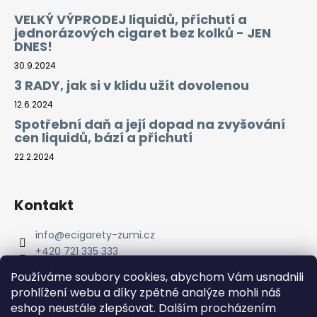
VELKÝ VÝPRODEJ liquidů, příchutí a
jednorázových cigaret bez kolků - JEN
DNES!
30.9.2024
3 RADY, jak si v klidu užít dovolenou
12.6.2024
Spotřební daň a její dopad na zvyšování
cen liquidů, bází a příchutí
22.2.2024
Kontakt
info
@
ecigarety-zumi.cz
+420 721 335 333
Facebook eCigarety ZUMI
Používáme soubory cookies, abychom Vám usnadnili
prohlížení webu a díky zpětné analýze mohli náš
eshop neustále zlepšovat. Dalším procházením