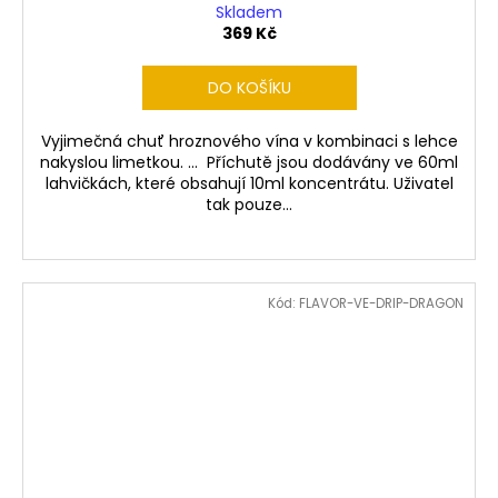
Skladem
369 Kč
DO KOŠÍKU
Vyjimečná chuť hroznového vína v kombinaci s lehce
nakyslou limetkou. ... Příchutě jsou dodávány ve 60ml
lahvičkách, které obsahují 10ml koncentrátu. Uživatel
tak pouze...
Kód:
FLAVOR-VE-DRIP-DRAGON