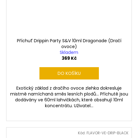
Příchuť Drippin Party S&V 10ml Dragonade (Dračí
ovoce)
Skladem
369 Kč
DO KOŠÍKU
Exotický základ z dračího ovoce zlehka dokresluje
mistrně namíchaná směs lesních plodů... Příchutě jsou
dodávány ve 60ml lahvičkách, které obsahují 10ml
koncentrátu. Uživatel...
Kód:
FLAVOR-VE-DRIP-BLACK