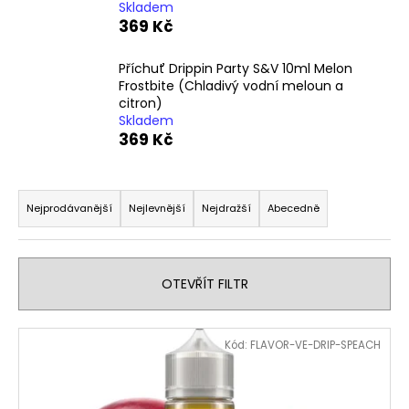
Skladem
a
369 Kč
j
í
Příchuť Drippin Party S&V 10ml Melon
Frostbite (Chladivý vodní meloun a
t
citron)
?
Skladem
369 Kč
Ř
a
Nejprodávanější
Nejlevnější
Nejdražší
Abecedně
HLEDAT
z
e
n
OTEVŘÍT FILTR
D
í
o
p
p
V
Kód:
FLAVOR-VE-DRIP-SPEACH
o
r
ý
r
o
p
u
d