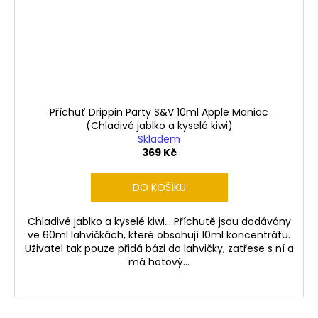
Příchuť Drippin Party S&V 10ml Apple Maniac
(Chladivé jablko a kyselé kiwi)
Skladem
369 Kč
DO KOŠÍKU
Chladivé jablko a kyselé kiwi... Příchutě jsou dodávány
ve 60ml lahvičkách, které obsahují 10ml koncentrátu.
Uživatel tak pouze přidá bázi do lahvičky, zatřese s ní a
má hotový...