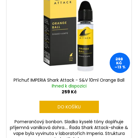
č
d
i
u
u
j
s
k
e
p
t
m
r
e
ů
o
d
LIQUID
u
LIQUA
299
k
4PACK
KČ
–13 %
BRIGHT
t
TOBACCO
ů
4X10ML-
Příchuť IMPERIA Shark Attack - S&V 10ml Orange Ball
6MG
Ihned k dispozici
(ČISTÁ
259 Kč
TABÁKOVÁ
PŘÍCHUŤ)
DO KOŠÍKU
638
Kč
Pomerančový bonbon. Sladko kyselé tóny doplňuje
příjemná vanilková dohra.... Řada Shark Attack-shake &
vape byla vyvinuta v laboratořích Imperia. Struktura