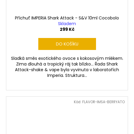
Příchuť IMPERIA Shark Attack - S&V 10ml Cocobolo
Skladem
299 Kč
DO KOŠÍKU
Sladká směs exotického ovoce s kokosovým mlékem.
Zima dlouhá a tropický ráj tak blízko... Řada Shark
Attack-shake & vape byla vyvinuta v laboratořích
Imperia. Struktura...
Kód:
FLAVOR-IMSA-BERRYATO