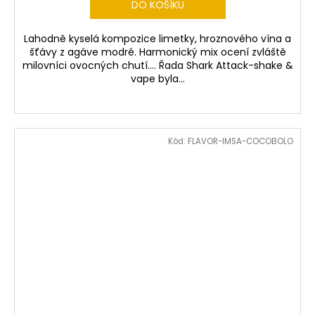
DO KOŠÍKU
Lahodně kyselá kompozice limetky, hroznového vína a
šťávy z agáve modré. Harmonický mix ocení zvláště
milovníci ovocných chutí.... Řada Shark Attack-shake &
vape byla...
Kód:
FLAVOR-IMSA-COCOBOLO