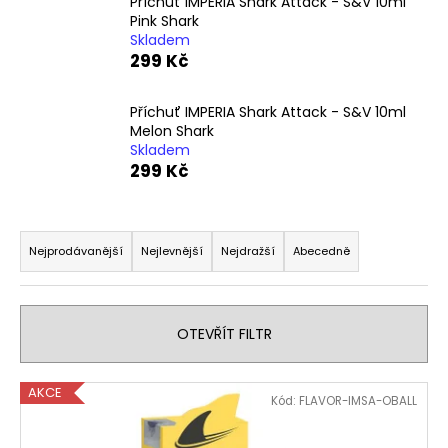
Příchuť IMPERIA Shark Attack - S&V 10ml
a
Pink Shark
Skladem
j
299 Kč
í
t
Příchuť IMPERIA Shark Attack - S&V 10ml
?
Melon Shark
Skladem
299 Kč
Ř
HLEDAT
a
Nejprodávanější
Nejlevnější
Nejdražší
Abecedně
z
e
D
n
OTEVŘÍT FILTR
o
í
p
p
o
V
AKCE
r
Kód:
FLAVOR-IMSA-OBALL
r
ý
u
o
p