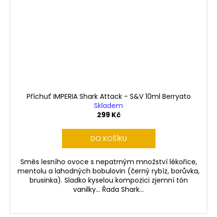
Příchuť IMPERIA Shark Attack - S&V 10ml Berryato
Skladem
299 Kč
DO KOŠÍKU
Směs lesního ovoce s nepatrným množství lékořice,
mentolu a lahodných bobulovin (černý rybíz, borůvka,
brusinka). Sladko kyselou kompozici zjemní tón
vanilky... Řada Shark...