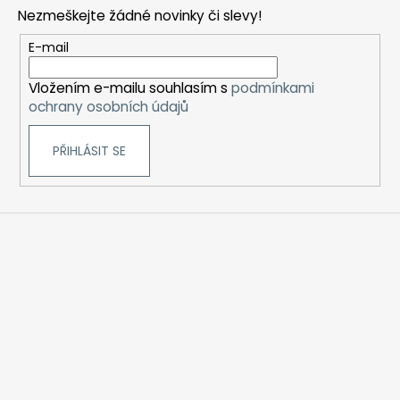
p
Nezmeškejte žádné novinky či slevy!
a
t
E-mail
í
Vložením e-mailu souhlasím s
podmínkami
ochrany osobních údajů
PŘIHLÁSIT SE