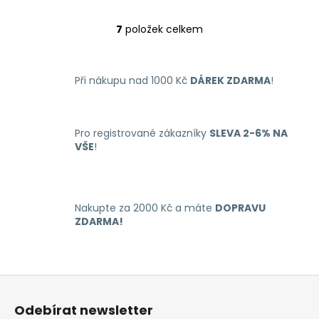
7
položek celkem
O
v
l
Při nákupu nad 1000 Kč
DÁREK ZDARMA
!
á
d
a
c
Pro registrované zákazníky
SLEVA 2-6% NA
í
VŠE
!
p
r
v
k
Nakupte za 2000 Kč a máte
DOPRAVU
y
ZDARMA!
v
ý
p
Z
i
á
s
Odebírat newsletter
u