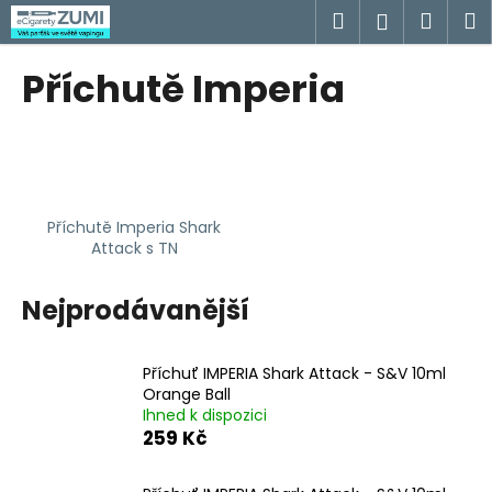
K
Přejít
Hledat
Náku
M
Přihlášen
na
o
obsah
Zpět
Zpět
košík
š
Příchutě Imperia
í
C
k
o
p
o
Příchutě Imperia Shark
t
Attack s TN
ř
e
Nejprodávanější
b
u
j
Příchuť IMPERIA Shark Attack - S&V 10ml
Orange Ball
e
Ihned k dispozici
t
259 Kč
e
n