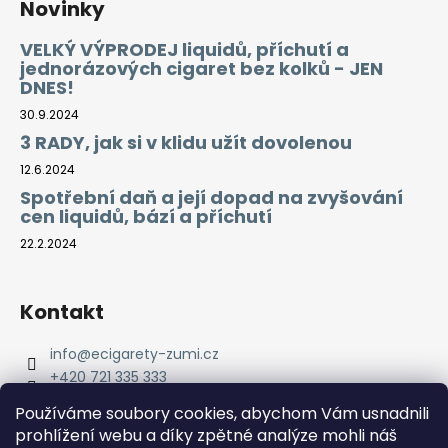
Novinky
VELKÝ VÝPRODEJ liquidů, příchutí a
jednorázových cigaret bez kolků - JEN
DNES!
30.9.2024
3 RADY, jak si v klidu užít dovolenou
12.6.2024
Spotřební daň a její dopad na zvyšování
cen liquidů, bází a příchutí
22.2.2024
Kontakt
info
@
ecigarety-zumi.cz
+420 721 335 333
Facebook eCigarety ZUMI
Používáme soubory cookies, abychom Vám usnadnili
prohlížení webu a díky zpětné analýze mohli náš