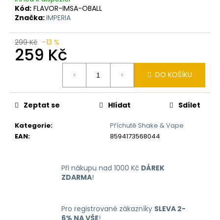
č
Kód:
FLAVOR-IMSA-OBALL
u
Značka:
IMPERIA
j
e
299 Kč
–13 %
m
259 Kč
e
Měrná
DO KOŠÍKU
cena:
LIQUID
ARAMAX
MAX
Zeptat se
Hlídat
Sdílet
STRAWBERRY
10ML-
12MG
Kategorie
:
Příchutě Shake & Vape
EAN
:
8594173568044
168
Kč
Při nákupu nad 1000 Kč
DÁREK
ZDARMA
!
Pro registrované zákazníky
SLEVA 2-
6% NA VŠE
!