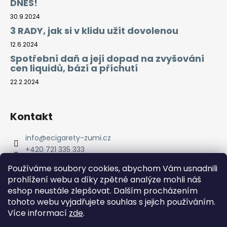
DNES!
30.9.2024
3 RADY, jak si v klidu užít dovolenou
12.6.2024
Spotřební daň a její dopad na zvyšování
cen liquidů, bází a příchutí
22.2.2024
Kontakt
info
@
ecigarety-zumi.cz
+420 721 335 333
Facebook eCigarety ZUMI
Používáme soubory cookies, abychom Vám usnadnili
prohlížení webu a díky zpětné analýze mohli náš
eshop neustále zlepšovat. Dalším procházením
tohoto webu vyjadřujete souhlas s jejich používáním.
Více informací
zde
.