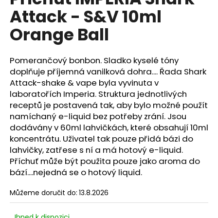
je
a
Attack - S&V 10ml
0,0
z
j
Orange Ball
5
í
hvězdiček.
t
Pomerančový bonbon. Sladko kyselé tóny
?
doplňuje příjemná vanilková dohra.... Řada Shark
Attack-shake & vape byla vyvinuta v
laboratořích Imperia. Struktura jednotlivých
receptů je postavená tak, aby bylo možné použít
HLEDAT
namíchaný e-liquid bez potřeby zrání. Jsou
dodávány v 60ml lahvičkách, které obsahují 10ml
koncentrátu. Uživatel tak pouze přidá bázi do
lahvičky, zatřese s ní a má hotový e-liquid.
D
Příchuť může být použita pouze jako aroma do
o
bází....nejedná se o hotový liquid.
p
o
Můžeme doručit do:
13.8.2026
r
u
Ihned k dispozici