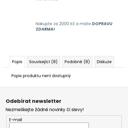
Nakupte za 2000 Kč a máte
DOPRAVU
ZDARMA!
Popis
Související (8)
Podobné (8)
Diskuze
Popis produktu není dostupný
Z
á
Odebírat newsletter
p
Nezmeškejte žádné novinky či slevy!
a
t
E-mail
í