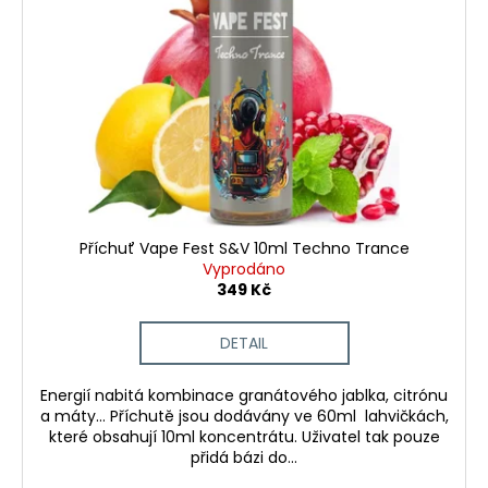
č
u
s
u
k
p
j
t
r
e
ů
m
o
e
d
u
k
LIQUID
ARAMAX
t
4PACK
ů
MAX
Příchuť Vape Fest S&V 10ml Techno Trance
MENTHOL
Vyprodáno
4X10ML-
349 Kč
12MG
558
DETAIL
Kč
Energií nabitá kombinace granátového jablka, citrónu
a máty... Příchutě jsou dodávány ve 60ml lahvičkách,
které obsahují 10ml koncentrátu. Uživatel tak pouze
přidá bázi do...