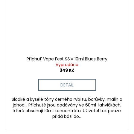
Příchuť Vape Fest S&V 10ml Blues Berry
Vyprodáno
349 Kč
DETAIL
Sladké a kyselé tóny černého rybízu, borůvky, malin a
jahod... Příchutě jsou dodávány ve 60ml lahvičkách,
které obsahují 10ml koncentrátu. Uživatel tak pouze
přidá bázi do...