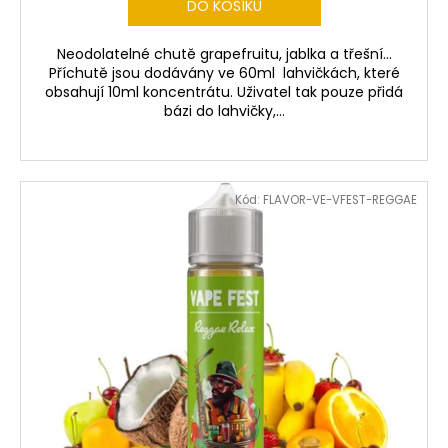
DO KOŠÍKU
Neodolatelné chutě grapefruitu, jablka a třešní...
Příchutě jsou dodávány ve 60ml lahvičkách, které
obsahují 10ml koncentrátu. Uživatel tak pouze přidá
bázi do lahvičky,...
Kód:
FLAVOR-VE-VFEST-REGGAE