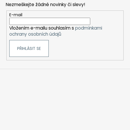
p
Nezmeškejte žádné novinky či slevy!
a
t
E-mail
í
Vložením e-mailu souhlasím s
podmínkami
ochrany osobních údajů
PŘIHLÁSIT SE