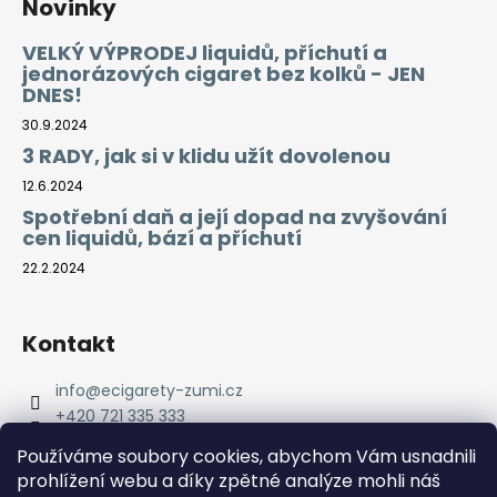
Novinky
VELKÝ VÝPRODEJ liquidů, příchutí a
jednorázových cigaret bez kolků - JEN
DNES!
30.9.2024
3 RADY, jak si v klidu užít dovolenou
12.6.2024
Spotřební daň a její dopad na zvyšování
cen liquidů, bází a příchutí
22.2.2024
Kontakt
info
@
ecigarety-zumi.cz
+420 721 335 333
Facebook eCigarety ZUMI
Používáme soubory cookies, abychom Vám usnadnili
prohlížení webu a díky zpětné analýze mohli náš