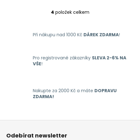
4
položek celkem
O
v
l
Při nákupu nad 1000 Kč
DÁREK ZDARMA
!
á
d
a
c
Pro registrované zákazníky
SLEVA 2-6% NA
í
VŠE
!
p
r
v
k
Nakupte za 2000 Kč a máte
DOPRAVU
y
ZDARMA!
v
ý
p
Z
i
á
s
Odebírat newsletter
u