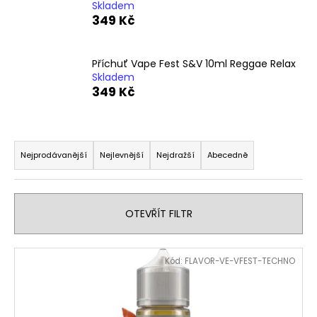
Skladem
a
349 Kč
j
í
Příchuť Vape Fest S&V 10ml Reggae Relax
t
Skladem
?
349 Kč
Ř
a
Nejprodávanější
Nejlevnější
Nejdražší
Abecedně
HLEDAT
z
e
n
OTEVŘÍT FILTR
D
í
o
p
V
p
Kód:
FLAVOR-VE-VFEST-TECHNO
r
o
ý
o
r
p
d
u
i