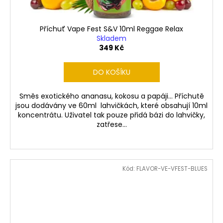
Příchuť Vape Fest S&V 10ml Reggae Relax
Skladem
349 Kč
DO KOŠÍKU
Směs exotického ananasu, kokosu a papáji... Příchutě
jsou dodávány ve 60ml lahvičkách, které obsahují 10ml
koncentrátu. Uživatel tak pouze přidá bázi do lahvičky,
zatřese...
Kód:
FLAVOR-VE-VFEST-BLUES