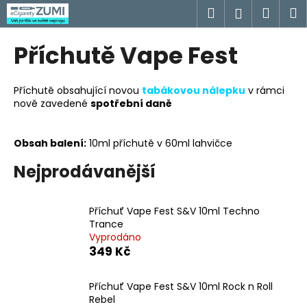
K
Přejít
Hledat
Náku
M
Přihlášen
na
o
obsah
Zpět
Zpět
košík
š
Příchutě Vape Fest
í
C
k
o
Příchutě obsahující novou
tabákovou nálepku
v rámci
nově zaveden
é
spotřební daně
p
o
t
Obsah balení:
10ml příchutě v 60ml lahvičce
ř
Nejprodávanější
e
b
Příchuť Vape Fest S&V 10ml Techno
u
Trance
j
Vyprodáno
e
349 Kč
t
e
Příchuť Vape Fest S&V 10ml Rock n Roll
Rebel
n