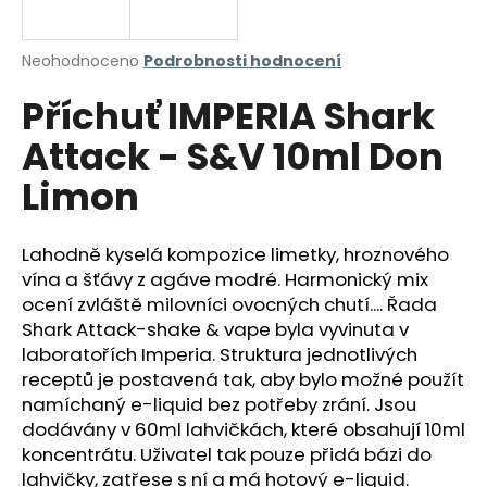
a
j
Průměrné
Neohodnoceno
Podrobnosti hodnocení
í
hodnocení
Příchuť IMPERIA Shark
produktu
t
je
?
Attack - S&V 10ml Don
0,0
z
Limon
5
hvězdiček.
Lahodně kyselá kompozice limetky, hroznového
HLEDAT
vína a šťávy z agáve modré. Harmonický mix
ocení zvláště milovníci ovocných chutí.... Řada
Shark Attack-shake & vape byla vyvinuta v
D
laboratořích Imperia. Struktura jednotlivých
o
receptů je postavená tak, aby bylo možné použít
p
namíchaný e-liquid bez potřeby zrání. Jsou
o
dodávány v 60ml lahvičkách, které obsahují 10ml
r
koncentrátu. Uživatel tak pouze přidá bázi do
u
lahvičky, zatřese s ní a má hotový e-liquid.