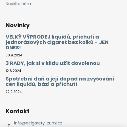
Napište nám
Novinky
VELKÝ VÝPRODEJ liquidů, příchutí a
jednorázových cigaret bez kolků - JEN
DNES!
30.9.2024
3 RADY, jak si v klidu užít dovolenou
12.6.2024
Spotřební daň a její dopad na zvyšování
cen liquidů, bází a příchutí
22.2.2024
Kontakt
info
@
ecigarety-zumi.cz