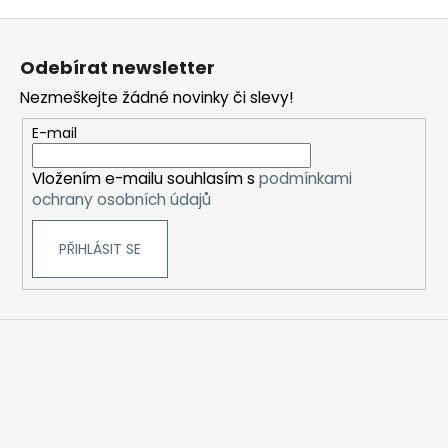
Z
á
Odebírat newsletter
p
Nezmeškejte žádné novinky či slevy!
a
t
E-mail
í
Vložením e-mailu souhlasím s
podmínkami
ochrany osobních údajů
PŘIHLÁSIT SE