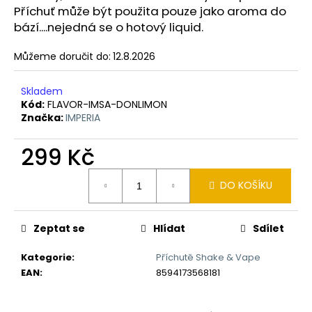
č
Příchuť může být použita pouze jako aroma do
u
bází....nejedná se o hotový liquid.
j
e
Můžeme doručit do:
12.8.2026
m
e
Skladem
Kód:
FLAVOR-IMSA-DONLIMON
Značka:
IMPERIA
LIQUID
LIQUA
AMERICAN
299 Kč
BLEND
10ML-
Měrná
6MG
DO KOŠÍKU
cena:
(AMERICKÝ
MÍCHANÝ
TABÁK)
Zeptat se
Hlídat
Sdílet
198
Kč
Kategorie
:
Příchutě Shake & Vape
EAN
:
8594173568181