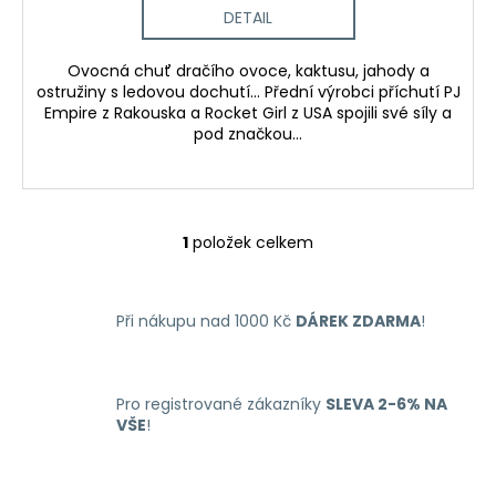
č
DETAIL
u
j
Ovocná chuť dračího ovoce, kaktusu, jahody a
e
ostružiny s ledovou dochutí... Přední výrobci příchutí PJ
m
Empire z Rakouska a Rocket Girl z USA spojili své síly a
e
pod značkou...
LIQUID
LIQUA
4PACK
1
položek celkem
BRIGHT
O
TOBACCO
v
4X10ML-
l
6MG
(ČISTÁ
Při nákupu nad 1000 Kč
DÁREK ZDARMA
!
á
TABÁKOVÁ
d
PŘÍCHUŤ)
a
638
c
Pro registrované zákazníky
SLEVA 2-6% NA
Kč
í
VŠE
!
p
r