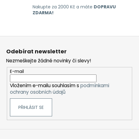
v
k
Nakupte za 2000 Kč a máte
DOPRAVU
y
ZDARMA!
v
ý
p
Z
i
á
s
Odebírat newsletter
u
p
Nezmeškejte žádné novinky či slevy!
a
t
E-mail
í
Vložením e-mailu souhlasím s
podmínkami
ochrany osobních údajů
PŘIHLÁSIT SE