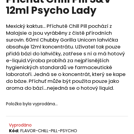
je
a
12ml Psycho Lady
0,0
z
j
5
í
hvězdiček.
Mexický kaktus... Příchutě Chill Pill pochází z
t
Malajsie a jsou vyráběny z čistě přírodních
?
surovin. 60ml Chubby Gorilla Unicorn lahvička
obsahuje 12ml koncentrátu. Uživatel tak pouze
přidá bázi do lahvičky, zatřese s ní a má hotový
e-liquid.Výroba probíhá za nejpřísnějších
hygienických standardů ve farmaceutické
HLEDAT
laboratoři. Jedná se o koncentrát, který se kape
do báze. Příchuť může být použita pouze jako
aroma do bází....nejedná se o hotový liquid.
D
o
Položka byla vyprodána…
p
o
r
Vyprodáno
u
Kód:
FLAVOR-CHILL-PILL-PSYCHO