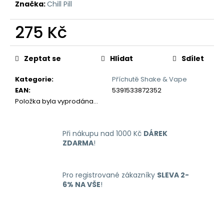
č
Značka:
Chill Pill
u
j
275 Kč
e
m
Měrná
cena:
e
Zeptat se
Hlídat
Sdílet
Kategorie
:
Příchutě Shake & Vape
LIQUID
EAN
:
5391533872352
DEKANG
Položka byla vyprodána…
MENTHOL
10ML
-
6MG
Při nákupu nad 1000 Kč
DÁREK
(MENTOL)
ZDARMA
!
195
Kč
Pro registrované zákazníky
SLEVA 2-
6% NA VŠE
!