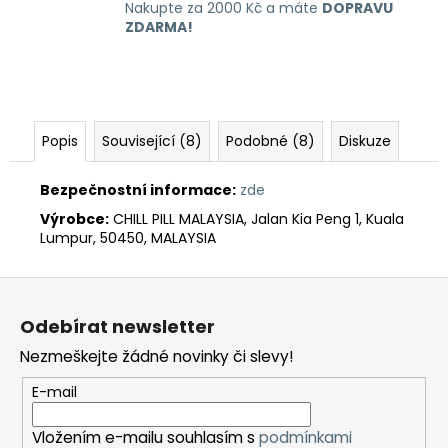
Nakupte za 2000 Kč a máte
DOPRAVU
ZDARMA!
Popis
Související (8)
Podobné (8)
Diskuze
Bezpečnostní informace:
zde
Výrobce:
CHILL PILL MALAYSIA, Jalan Kia Peng 1, Kuala
Lumpur, 50450, MALAYSIA
Z
á
Odebírat newsletter
p
Nezmeškejte žádné novinky či slevy!
a
t
E-mail
í
Vložením e-mailu souhlasím s
podmínkami