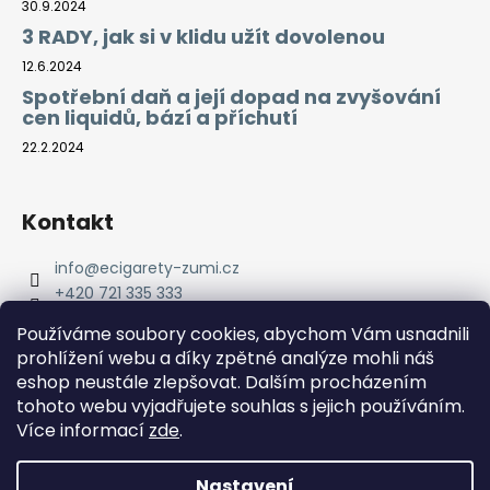
30.9.2024
3 RADY, jak si v klidu užít dovolenou
12.6.2024
Spotřební daň a její dopad na zvyšování
cen liquidů, bází a příchutí
22.2.2024
Kontakt
info
@
ecigarety-zumi.cz
+420 721 335 333
Facebook eCigarety ZUMI
Používáme soubory cookies, abychom Vám usnadnili
prohlížení webu a díky zpětné analýze mohli náš
eshop neustále zlepšovat. Dalším procházením
tohoto webu vyjadřujete souhlas s jejich používáním.
Více informací
zde
.
Nastavení