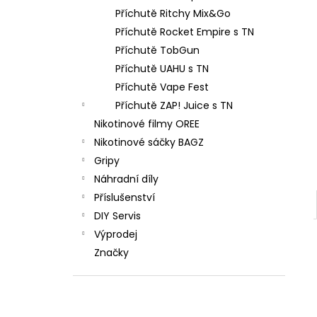
Příchutě Ritchy Mix&Go
Příchutě Rocket Empire s TN
Příchutě TobGun
Příchutě UAHU s TN
Příchutě Vape Fest
Příchutě ZAP! Juice s TN
Nikotinové filmy OREE
Nikotinové sáčky BAGZ
Gripy
Náhradní díly
Příslušenství
DIY Servis
Výprodej
Značky