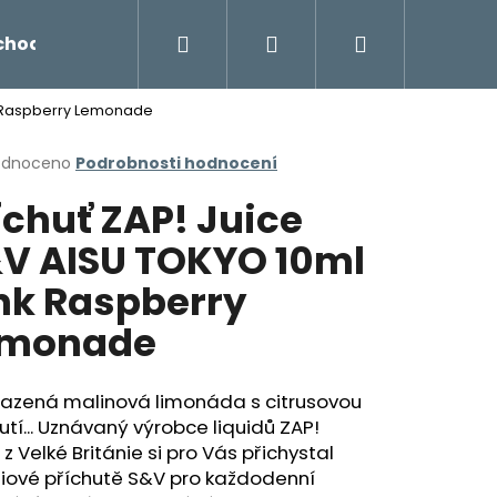
Hledat
Přihlášení
Nákupní
chodu
Novinky
Napište nám
Míchání liq
nk Raspberry Lemonade
košík
rné
odnoceno
Podrobnosti hodnocení
cení
íchuť ZAP! Juice
ktu
V AISU TOKYO 10ml
nk Raspberry
ček.
emonade
lazená malinová limonáda s citrusovou
tí... Uznávaný výrobce liquidů ZAP!
Následující
 z Velké Británie si pro Vás přichystal
iové příchutě S&V pro každodenní