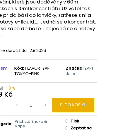
ERICAN BLEND 10ML-
vání, které jsou dodávány v 60ml
 MÍCHANÝ TABÁK)
čkách s 10ml koncentrátu. Uživatel tak
 přidá bázi do lahvičky, zatřese s ní a
tový e-liquid.... Jedná se o koncentrát,
 se kape do báze. ...nejedná se o hotový
d.
e doručit do:
12.8.2026
adem
Kód:
FLAVOR-ZAP-
Značka:
ZAP!
TOKYO-PINK
Juice
Kč
–8 %
9 Kč
ná
DO KOŠÍKU
:
Tisk
Příchutě Shake &
gorie
:
Vape
Zeptat se