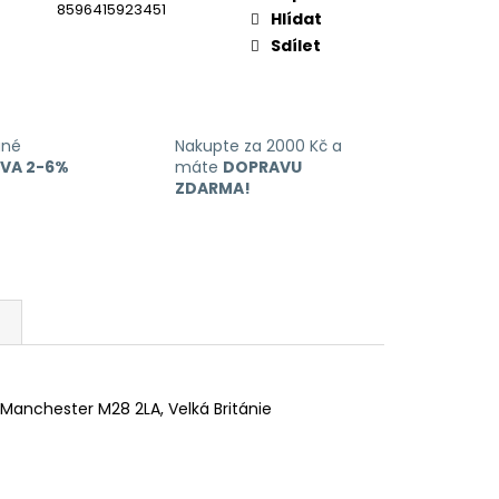
8596415923451
Hlídat
Sdílet
ané
Nakupte za 2000 Kč a
EVA 2-6%
máte
DOPRAVU
ZDARMA!
y, Manchester M28 2LA, Velká Británie