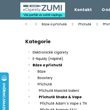
K
Přejít
na
o
Kontakt
O n
obsah
Zpět
Zpět
š
do
do
í
Domů
Báze a příchutě
Příchutě
Příc
k
obchodu
obchodu
P
o
Kategorie
Přeskočit
s
kategorie
t
Elektronické cigarety
r
E-liquidy (náplně)
a
Báze a příchutě
n
Báze
n
Boostery
í
Příchutě
p
Příchutě klasické balení
a
Příchutě Shake & Vape
n
Příchutě Adam´s Vape s TN
e
Příchutě Aramax S&V