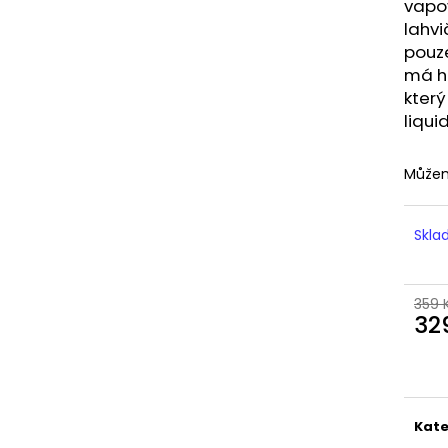
LIQUID DEKANG MENTHOL 10ML - 6MG
LIQUID LIQUA AM
vapo
(MENTOL)
6MG (AMERICKÝ
lahvi
195 Kč
198 Kč
pouze
má ho
který
liqui
Můžem
Skl
359 
32
Měr
cena
Kate