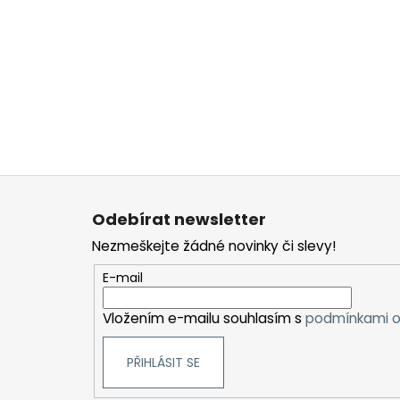
Z
á
Odebírat newsletter
p
Nezmeškejte žádné novinky či slevy!
a
t
E-mail
í
Vložením e-mailu souhlasím s
podmínkami o
PŘIHLÁSIT SE