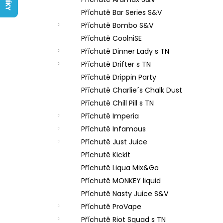
LIQUID ARAMAX 4PACK CIGAR
l
TOBACCO 4X10ML-18MG
Příchutě Bar Series S&V
558 Kč
Příchutě Bombo S&V
Příchutě CoolniSE
Příchutě Dinner Lady s TN
Příchutě Drifter s TN
Příchutě Drippin Party
Příchutě Charlie´s Chalk Dust
Příchutě Chill Pill s TN
Příchutě Imperia
Příchutě Infamous
Příchutě Just Juice
Příchutě KickIt
Příchutě Liqua Mix&Go
Příchutě MONKEY liquid
Příchutě Nasty Juice S&V
Příchutě ProVape
Příchutě Riot Squad s TN