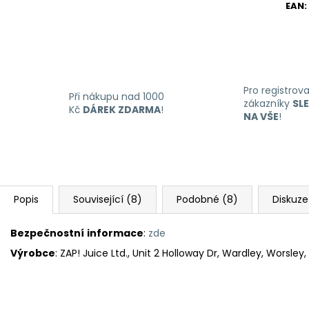
EAN
:
Pro registrov
Při nákupu nad 1000
zákazníky
SL
Kč
DÁREK ZDARMA
!
NA VŠE
!
Popis
Související (8)
Podobné (8)
Diskuze
Bezpečnostní
informace
:
zde
Výrobce
: ZAP! Juice Ltd., Unit 2 Holloway Dr, Wardley, Worsle