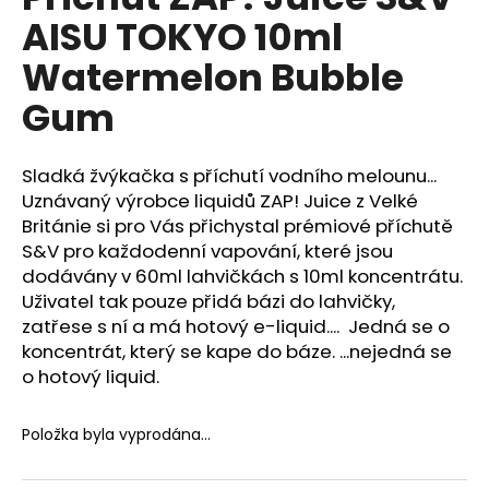
je
a
AISU TOKYO 10ml
0,0
z
j
Watermelon Bubble
5
í
hvězdiček.
Gum
t
?
Sladká žvýkačka s příchutí vodního melounu...
Uznávaný výrobce liquidů ZAP! Juice z Velké
Británie si pro Vás přichystal prémiové příchutě
S&V pro každodenní vapování, které jsou
HLEDAT
dodávány v 60ml lahvičkách s 10ml koncentrátu.
Uživatel tak pouze přidá bázi do lahvičky,
zatřese s ní a má hotový e-liquid.... Jedná se o
D
koncentrát, který se kape do báze. ...nejedná se
o
o hotový liquid.
p
o
Položka byla vyprodána…
r
u