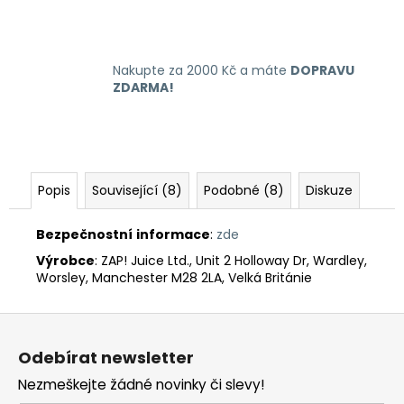
Nakupte za 2000 Kč a máte
DOPRAVU
ZDARMA!
Popis
Související (8)
Podobné (8)
Diskuze
Bezpečnostní
informace
:
zde
Výrobce
: ZAP! Juice Ltd., Unit 2 Holloway Dr, Wardley,
Worsley, Manchester M28 2LA, Velká Británie
Z
á
Odebírat newsletter
p
Nezmeškejte žádné novinky či slevy!
a