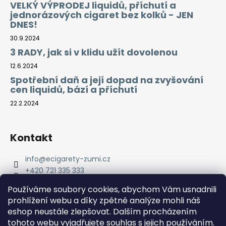
VELKÝ VÝPRODEJ liquidů, příchutí a
jednorázových cigaret bez kolků - JEN
DNES!
30.9.2024
3 RADY, jak si v klidu užít dovolenou
12.6.2024
Spotřební daň a její dopad na zvyšování
cen liquidů, bází a příchutí
22.2.2024
Kontakt
info
@
ecigarety-zumi.cz
+420 721 335 333
Facebook eCigarety ZUMI
Používáme soubory cookies, abychom Vám usnadnili
prohlížení webu a díky zpětné analýze mohli náš
eshop neustále zlepšovat. Dalším procházením
tohoto webu vyjadřujete souhlas s jejich používáním.