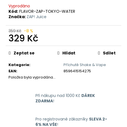
č
Vyprodáno
u
Kód:
FLAVOR-ZAP-TOKYO-WATER
j
Značka:
ZAP! Juice
e
m
359 Kč
–8 %
e
329 Kč
Měrná
LIQUID
cena:
Zeptat se
Hlídat
Sdílet
ARAMAX
4PACK
CIGAR
Kategorie
:
Příchutě Shake & Vape
TOBACCO
EAN
:
8596415154275
4X10ML-
18MG
Položka byla vyprodána…
558
Kč
Při nákupu nad 1000 Kč
DÁREK
ZDARMA
!
Pro registrované zákazníky
SLEVA 2-
6% NA VŠE
!