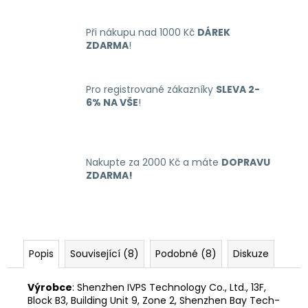
č
u
j
Při nákupu nad 1000 Kč
DÁREK
e
ZDARMA
!
m
e
Pro registrované zákazníky
SLEVA 2-
6% NA VŠE
!
LIQUID
LIQUA
AMERICAN
BLEND
Nakupte za 2000 Kč a máte
DOPRAVU
10ML-
ZDARMA!
6MG
(AMERICKÝ
MÍCHANÝ
TABÁK)
198
Kč
Popis
Související (8)
Podobné (8)
Diskuze
Výrobce
: Shenzhen IVPS Technology Co., Ltd., 13F,
Block B3, Building Unit 9, Zone 2, Shenzhen Bay Tech-