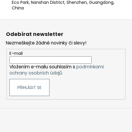
Eco Park, Nanshan District, Shenzhen, Guangdong,
China
Z
á
Odebírat newsletter
p
Nezmeškejte žádné novinky či slevy!
a
t
E-mail
í
Vložením e-mailu souhlasím s
podmínkami
ochrany osobních údajů
PŘIHLÁSIT SE