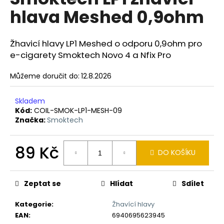
je
a
hlava Meshed 0,9ohm
0,0
z
j
5
í
hvězdiček.
Žhavicí hlavy LP1 Meshed o odporu 0,9ohm pro
t
e-cigarety Smoktech Novo 4 a Nfix Pro
?
Můžeme doručit do:
12.8.2026
Skladem
Kód:
COIL-SMOK-LP1-MESH-09
HLEDAT
Značka:
Smoktech
89 Kč
DO KOŠÍKU
D
Měrná
o
cena:
p
Zeptat se
Hlídat
Sdílet
o
r
Kategorie
:
Žhavící hlavy
u
EAN
:
6940695623945