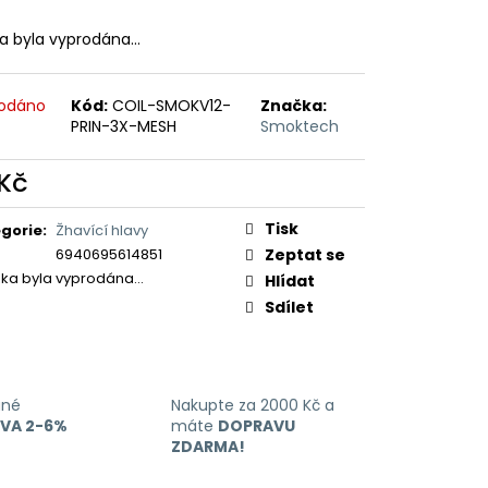
ERICAN BLEND 10ML-
 MÍCHANÝ TABÁK)
ka byla vyprodána…
odáno
Kód:
COIL-SMOKV12-
Značka:
PRIN-3X-MESH
Smoktech
 Kč
ná
:
Tisk
gorie
:
Žhavící hlavy
6940695614851
Zeptat se
žka byla vyprodána…
Hlídat
Sdílet
ané
Nakupte za 2000 Kč a
EVA 2-6%
máte
DOPRAVU
ZDARMA!