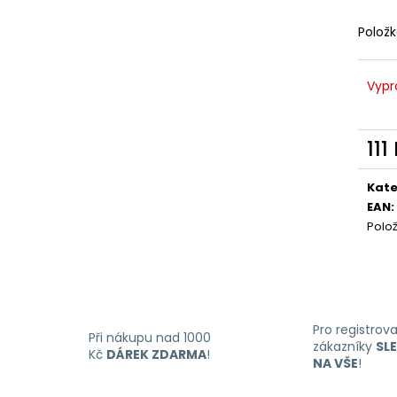
LIQUID DEKANG MENTHOL 10ML - 6MG
LIQUID LIQUA AM
(MENTOL)
6MG (AMERICKÝ
Polož
195 Kč
198 Kč
Vypr
111
Měr
cena
Kate
EAN
:
Polo
Pro registrov
Při nákupu nad 1000
zákazníky
SL
Kč
DÁREK ZDARMA
!
NA VŠE
!