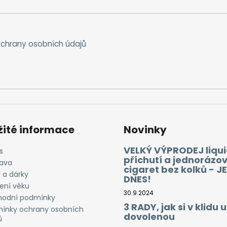
chrany osobních údajů
žité informace
Novinky
VELKÝ VÝPRODEJ liqui
s
příchutí a jednorázo
ava
cigaret bez kolků - J
 a dárky
DNES!
ení věku
30.9.2024
odní podmínky
3 RADY, jak si v klidu u
ínky ochrany osobních
dovolenou
ů