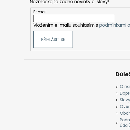
Nezmeškejte žádné novinky či slevy!
a
t
E-mail
í
Vložením e-mailu souhlasím s
podmínkami o
PŘIHLÁSIT SE
Důle
O ná
Dopr
Slevy
Ověř
Obch
Podm
údaj