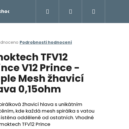
Hledat
Přihlášení
Nákupní
chodu
Novinky
Napište nám
Míchání liq
košík
rné
odnoceno
Podrobnosti hodnocení
cení
oktech TFV12
ktu
ince V12 Prince -
iple Mesh žhavicí
ček.
ava 0,15ohm
pirálková žhavicí hlava s unikátním
těním, kde každá mesh spirálka s vatou
Následující
místěna odděleně od ostatních. Vhodné
moktech TFV12 Prince