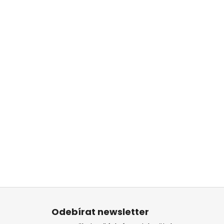
Z
á
Odebírat newsletter
p