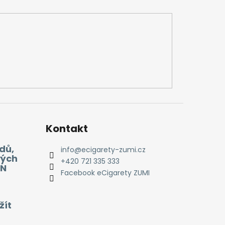
Kontakt
dů,
info
@
ecigarety-zumi.cz
vých
+420 721 335 333
EN
Facebook eCigarety ZUMI
žít