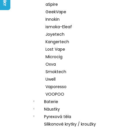
LIQUID ARAMAX 4PACK CIGAR
l
aSpire
TOBACCO 4X10ML-18MG
GeekVape
558 Kč
Innokin
ismoka-Eleaf
Joyetech
Kangertech
Lost Vape
Microcig
Oxva
Smoktech
Uwell
Vaporesso
VOOPOO
Baterie
Náustky
Pyrexová těla
Silikonové krytky / kroužky