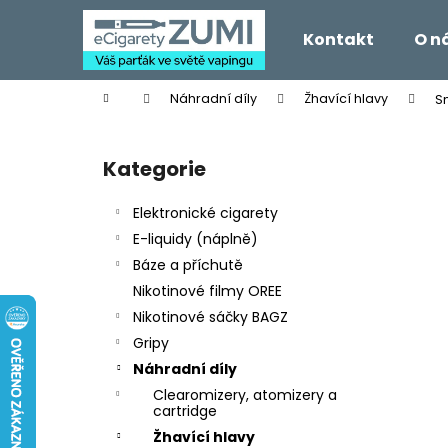
K
Přejít
na
o
Kontakt
O n
obsah
Zpět
Zpět
š
do
do
í
Domů
Náhradní díly
Žhavící hlavy
Sm
k
obchodu
obchodu
P
o
Kategorie
Přeskočit
s
kategorie
t
Elektronické cigarety
r
E-liquidy (náplně)
a
Báze a příchutě
n
Nikotinové filmy OREE
n
Nikotinové sáčky BAGZ
í
Gripy
p
Náhradní díly
a
Clearomizery, atomizery a
n
cartridge
e
Žhavící hlavy