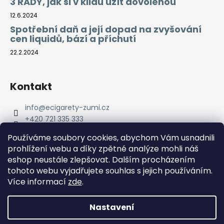
3 RADY, jak si v klidu užít dovolenou
12.6.2024
Spotřební daň a její dopad na zvyšování
cen liquidů, bází a příchutí
22.2.2024
Kontakt
info
@
ecigarety-zumi.cz
+420 721 335 333
Facebook eCigarety ZUMI
Používáme soubory cookies, abychom Vám usnadnili
prohlížení webu a díky zpětné analýze mohli náš
eshop neustále zlepšovat. Dalším procházením
tohoto webu vyjadřujete souhlas s jejich používáním.
Více informací
zde
.
Nastavení
Vytvořil Shoptet