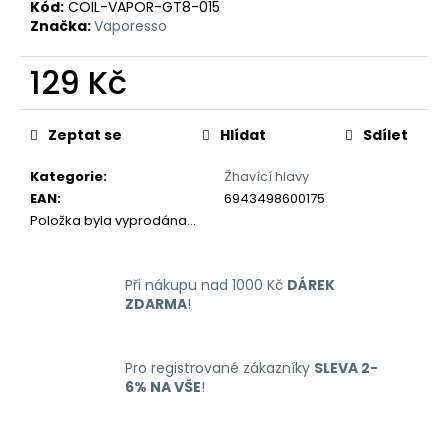
č
Kód:
COIL-VAPOR-GT8-015
u
Značka:
Vaporesso
j
e
129 Kč
m
Měrná
e
cena:
Zeptat se
Hlídat
Sdílet
LIO
Kategorie
:
Žhavící hlavy
NANO
EAN
:
6943498600175
PRO
Položka byla vyprodána…
ELEKTRONICKÁ
CIGARETA
PASSION
FRUIT
Při nákupu nad 1000 Kč
DÁREK
16MG
ZDARMA
!
169
Kč
Pro registrované zákazníky
SLEVA 2-
6% NA VŠE
!