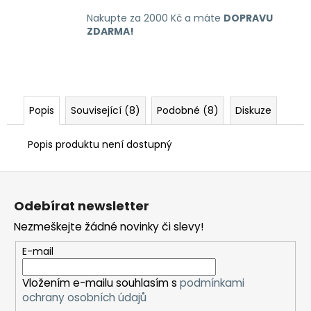
Nakupte za 2000 Kč a máte
DOPRAVU
ZDARMA!
Popis
Související (8)
Podobné (8)
Diskuze
Popis produktu není dostupný
Z
á
Odebírat newsletter
p
Nezmeškejte žádné novinky či slevy!
a
t
E-mail
í
Vložením e-mailu souhlasím s
podmínkami
ochrany osobních údajů