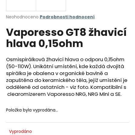
a
j
Průměrné
Neohodnoceno
Podrobnosti hodnocení
í
hodnocení
Vaporesso GT8 žhavicí
produktu
t
je
?
hlava 0,15ohm
0,0
z
5
hvězdiček.
Osmispirálková žhavicí hlava o odporu 0,15ohm
(50-110W). Unikátní umístění, kde každá dvojitá
HLEDAT
spirálka je obalena v organické bavlně a
zapuštěna do keramického těla, jejíž umístění je
odděleně od ostatních - viz foto. Kompatibilní s
clearomizerem Vaporesso NRG, NRG Mini a SE.
D
o
p
Položka byla vyprodána…
o
r
u
Vyprodáno