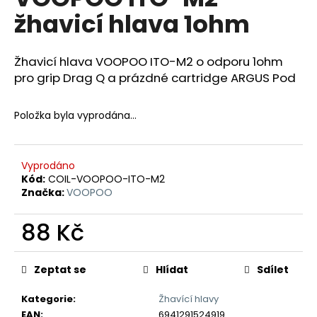
je
a
žhavicí hlava 1ohm
0,0
z
j
5
í
hvězdiček.
Žhavicí hlava VOOPOO ITO-M2 o odporu 1ohm
t
pro grip Drag Q a prázdné cartridge ARGUS Pod
?
Položka byla vyprodána…
HLEDAT
Vyprodáno
Kód:
COIL-VOOPOO-ITO-M2
Značka:
VOOPOO
D
88 Kč
o
Měrná
p
cena:
Zeptat se
Hlídat
Sdílet
o
r
Kategorie
:
Žhavící hlavy
u
EAN
:
6941291524919