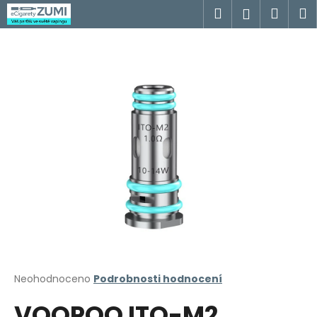
K
Přejít
Hledat
Náku
M
Přihlášen
na
o
obsah
Zpět
Zpět
košík
š
í
C
k
o
p
o
t
ř
e
b
u
j
e
t
Průměrné
Neohodnoceno
Podrobnosti hodnocení
hodnocení
e
VOOPOO ITO-M2
produktu
n