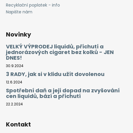
Recyklační poplatek - info
Napište nám
Novinky
VELKÝ VÝPRODEJ liquidů, příchutí a
jednorázových cigaret bez kolků - JEN
DNES!
30.9.2024
3 RADY, jak si v klidu užít dovolenou
12.6.2024
Spotřební daň a její dopad na zvyšování
cen liquidů, bází a příchutí
22.2.2024
Kontakt