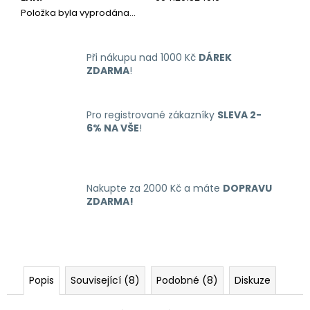
č
Položka byla vyprodána…
u
j
e
Při nákupu nad 1000 Kč
DÁREK
m
ZDARMA
!
e
Pro registrované zákazníky
SLEVA 2-
LIQUID
6% NA VŠE
!
ARAMAX
4PACK
CIGAR
TOBACCO
4X10ML-
Nakupte za 2000 Kč a máte
DOPRAVU
18MG
ZDARMA!
558
Kč
Popis
Související (8)
Podobné (8)
Diskuze