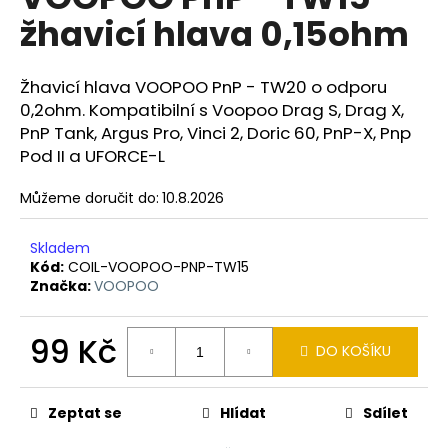
je
a
žhavicí hlava 0,15ohm
0,0
z
j
5
í
hvězdiček.
Žhavicí hlava VOOPOO PnP - TW20 o odporu
t
0,2ohm. Kompatibilní s Voopoo Drag S, Drag X,
?
PnP Tank, Argus Pro, Vinci 2, Doric 60, PnP-X, Pnp
Pod II a UFORCE-L
Můžeme doručit do:
10.8.2026
HLEDAT
Skladem
Kód:
COIL-VOOPOO-PNP-TW15
Značka:
VOOPOO
D
o
99 Kč
DO KOŠÍKU
p
Měrná
o
cena:
r
Zeptat se
Hlídat
Sdílet
u