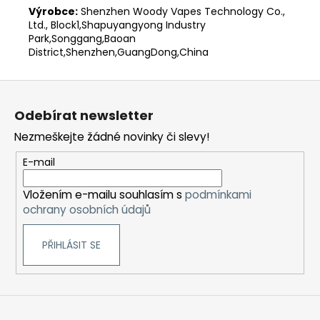
Výrobce:
Shenzhen Woody Vapes Technology Co.,
Ltd., Block1,Shapuyangyong Industry
Park,Songgang,Baoan
District,Shenzhen,GuangDong,China
Z
á
Odebírat newsletter
p
Nezmeškejte žádné novinky či slevy!
a
t
E-mail
í
Vložením e-mailu souhlasím s
podmínkami
ochrany osobních údajů
PŘIHLÁSIT SE