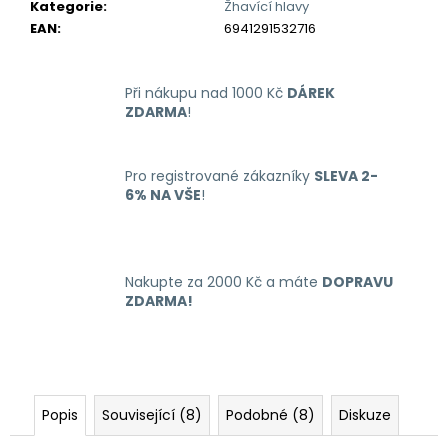
č
Kategorie
:
Žhavící hlavy
u
EAN
:
6941291532716
j
e
m
Při nákupu nad 1000 Kč
DÁREK
e
ZDARMA
!
RITCHY
Pro registrované zákazníky
SLEVA 2-
DUO
6% NA VŠE
!
POD
ELEKTRONICKÁ
CIGARETA
1000MAH
BLUE
Nakupte za 2000 Kč a máte
DOPRAVU
398
ZDARMA!
Kč
Popis
Související (8)
Podobné (8)
Diskuze