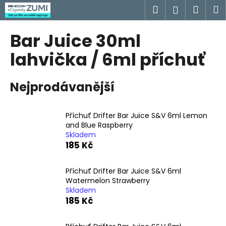
K
Přejít
Hledat
Náku
M
Přihlášen
na
o
obsah
Zpět
Zpět
košík
š
Bar Juice 30ml
í
C
lahvička / 6ml příchuť
k
o
p
Nejprodávanější
o
t
Příchuť Drifter Bar Juice S&V 6ml Lemon
ř
and Blue Raspberry
e
Skladem
b
185 Kč
u
j
Příchuť Drifter Bar Juice S&V 6ml
Watermelon Strawberry
e
Skladem
t
185 Kč
e
n