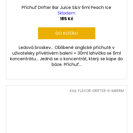
Příchuť Drifter Bar Juice S&V 6ml Peach Ice
Skladem
185 Kč
DO KOŠÍKU
Ledová broskev... Oblíbené anglické příchutě v
uživatelsky přívětivém balení = 30ml lahvička se 6ml
koncentrátu... Jedná se o koncentrát, který se kape do
báze. Příchuť...
Kód:
FLAVOR-DRIFTER-6-MBERM