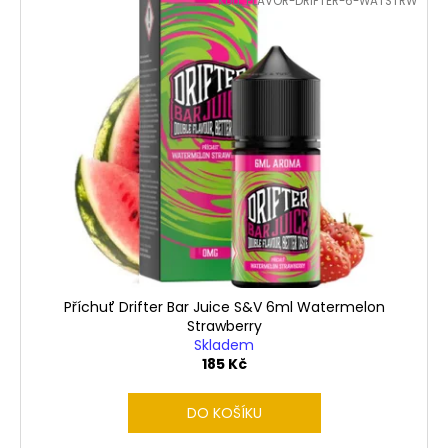
Kód:
FLAVOR-DRIFTER-6-WATSTRW
Příchuť Drifter Bar Juice S&V 6ml Watermelon
Strawberry
Skladem
185 Kč
DO KOŠÍKU