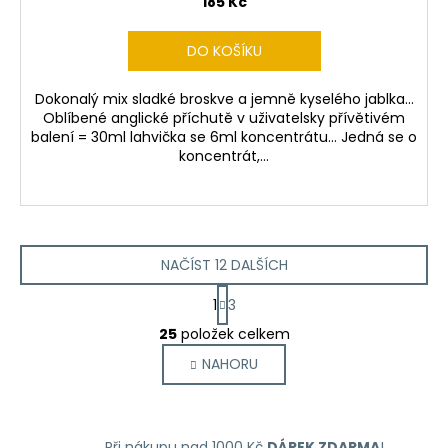
185 Kč
DO KOŠÍKU
Dokonalý mix sladké broskve a jemně kyselého jablka...
Oblíbené anglické příchutě v uživatelsky přívětivém
balení = 30ml lahvička se 6ml koncentrátu... Jedná se o
koncentrát,...
NAČÍST 12 DALŠÍCH
S
1
3
t
O
r
25
položek celkem
v
á
NAHORU
l
n
k
á
o
d
v
a
á
Při nákupu nad 1000 Kč
DÁREK ZDARMA
!