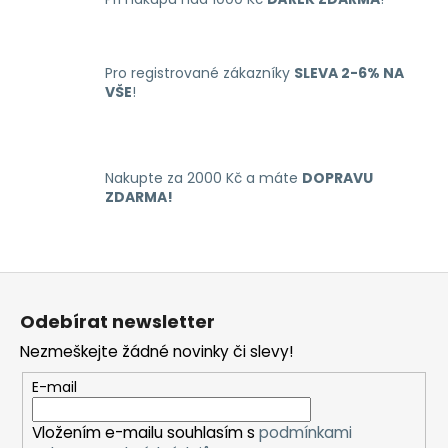
c
n
í
í
p
r
Pro registrované zákazníky
SLEVA 2-6% NA
VŠE
!
v
k
y
v
Nakupte za 2000 Kč a máte
DOPRAVU
ý
ZDARMA!
p
i
s
u
Z
á
Odebírat newsletter
p
Nezmeškejte žádné novinky či slevy!
a
t
E-mail
í
Vložením e-mailu souhlasím s
podmínkami