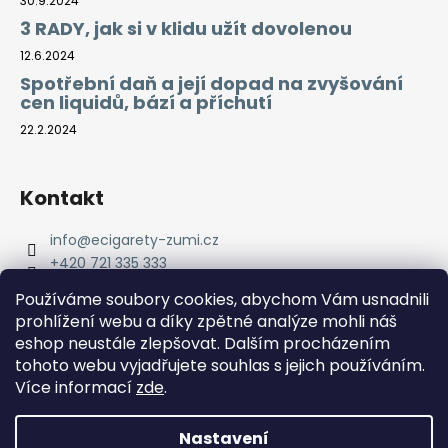
30.9.2024
3 RADY, jak si v klidu užít dovolenou
12.6.2024
Spotřební daň a její dopad na zvyšování
cen liquidů, bází a příchutí
22.2.2024
Kontakt
info
@
ecigarety-zumi.cz
+420 721 335 333
Facebook eCigarety ZUMI
Používáme soubory cookies, abychom Vám usnadnili
prohlížení webu a díky zpětné analýze mohli náš
eshop neustále zlepšovat. Dalším procházením
tohoto webu vyjadřujete souhlas s jejich používáním.
Více informací
zde
.
Nastavení