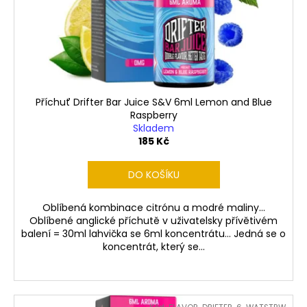
č
ů
o
u
d
j
u
e
m
k
e
t
ů
Příchuť Drifter Bar Juice S&V 6ml Lemon and Blue
Raspberry
LIQUID
Skladem
DEKANG
MENTHOL
185 Kč
10ML
-
DO KOŠÍKU
6MG
(MENTOL)
195
Oblíbená kombinace citrónu a modré maliny...
Kč
Oblíbené anglické příchutě v uživatelsky přívětivém
balení = 30ml lahvička se 6ml koncentrátu... Jedná se o
koncentrát, který se...