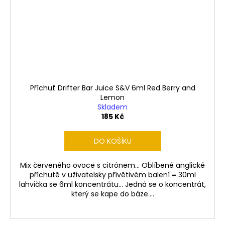
Příchuť Drifter Bar Juice S&V 6ml Red Berry and
Lemon
Skladem
185 Kč
DO KOŠÍKU
Mix červeného ovoce s citrónem... Oblíbené anglické
příchutě v uživatelsky přívětivém balení = 30ml
lahvička se 6ml koncentrátu... Jedná se o koncentrát,
který se kape do báze....