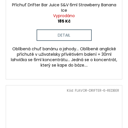
Příchuť Drifter Bar Juice S&V 6ml Strawberry Banana
Ice
Vyprodáno
185 Kč
DETAIL
Oblíbená chuť banánu a jahody... Oblíbené anglické
příchutě v uživatelsky přívětivém balení = 30ml
lahvička se 6ml koncentrátu... Jedná se o koncentrát,
který se kape do báze....
Kód:
FLAVOR-DRIFTER-6-REDBER