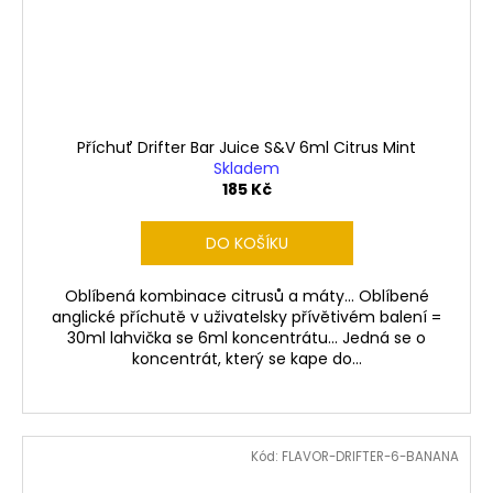
Příchuť Drifter Bar Juice S&V 6ml Citrus Mint
Skladem
185 Kč
DO KOŠÍKU
Oblíbená kombinace citrusů a máty... Oblíbené
anglické příchutě v uživatelsky přívětivém balení =
30ml lahvička se 6ml koncentrátu... Jedná se o
koncentrát, který se kape do...
Kód:
FLAVOR-DRIFTER-6-BANANA