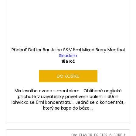
Příchuť Drifter Bar Juice S&V 6ml Mixed Berry Menthol
Skladem
185 Kč
DO KOŠÍKU
Mix lesního ovoce s mentolem... Oblíbené anglické
příchutě v uživatelsky přívětivém balení = 30ml
lahvička se 6ml koncentrátu... Jedná se o koncentrát,
který se kape do báze....
Kód:
FLAVOR-DRIFTER-6-FORBLU