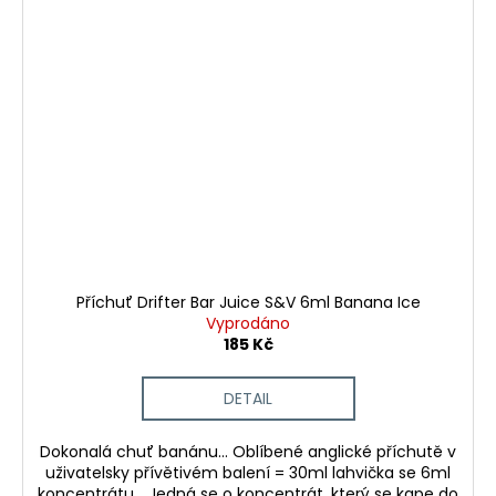
Příchuť Drifter Bar Juice S&V 6ml Banana Ice
Vyprodáno
185 Kč
DETAIL
Dokonalá chuť banánu... Oblíbené anglické příchutě v
uživatelsky přívětivém balení = 30ml lahvička se 6ml
koncentrátu... Jedná se o koncentrát, který se kape do