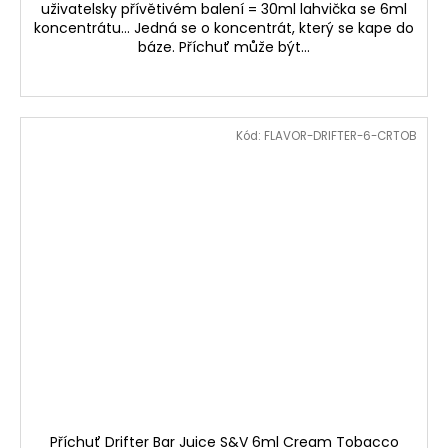
uživatelsky přívětivém balení = 30ml lahvička se 6ml
koncentrátu... Jedná se o koncentrát, který se kape do
báze. Příchuť může být...
Kód:
FLAVOR-DRIFTER-6-CRTOB
Příchuť Drifter Bar Juice S&V 6ml Cream Tobacco