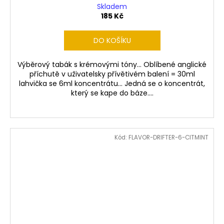
Skladem
185 Kč
DO KOŠÍKU
Výběrový tabák s krémovými tóny... Oblíbené anglické
příchutě v uživatelsky přívětivém balení = 30ml
lahvička se 6ml koncentrátu... Jedná se o koncentrát,
který se kape do báze....
Kód:
FLAVOR-DRIFTER-6-CITMINT