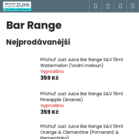
K
Přejít
Hledat
Náku
M
Přihlášen
na
o
obsah
Zpět
Zpět
košík
š
Bar Range
í
C
k
Nejprodávanější
o
p
o
Příchuť Just Juice Bar Range S&V 10ml
t
Watermelon (Vodní meloun)
Vyprodáno
ř
359 Kč
e
b
Příchuť Just Juice Bar Range S&V 10ml
u
Pineapple (Ananas)
j
Vyprodáno
359 Kč
e
t
Příchuť Just Juice Bar Range S&V 10ml
e
Orange & Clementine (Pomeranč &
n
klementinka)