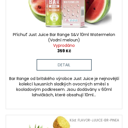
č
d
u
u
j
k
e
t
m
e
ů
Příchuť Just Juice Bar Range S&V 10ml Watermelon
(Vodní meloun)
Vyprodáno
OXVA
359 Kč
XLIM
GO
ELEKTRONICKÁ
DETAIL
CIGARETA
1000MAH
BLACK
Bar Range od britského výrobce Just Juice je nejnovější
kolekcí luxusních sladkých ovocných směsí s
235
kooladovým podkresem. Jsou dodávány v 60ml
Kč
lahvičkách, které obsahují 10ml...
Původně:
399
Kč
Kód:
FLAVOR-JJUICE-BR-PINEA