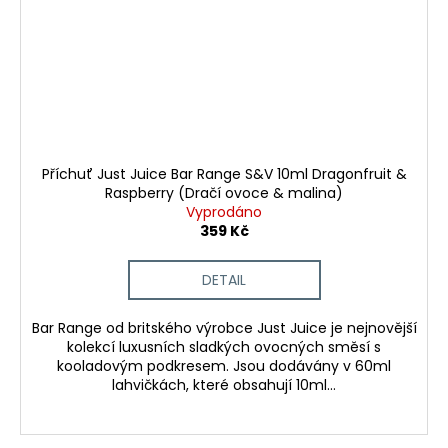
Příchuť Just Juice Bar Range S&V 10ml Dragonfruit &
Raspberry (Dračí ovoce & malina)
Vyprodáno
359 Kč
DETAIL
Bar Range od britského výrobce Just Juice je nejnovější
kolekcí luxusních sladkých ovocných směsí s
kooladovým podkresem. Jsou dodávány v 60ml
lahvičkách, které obsahují 10ml...