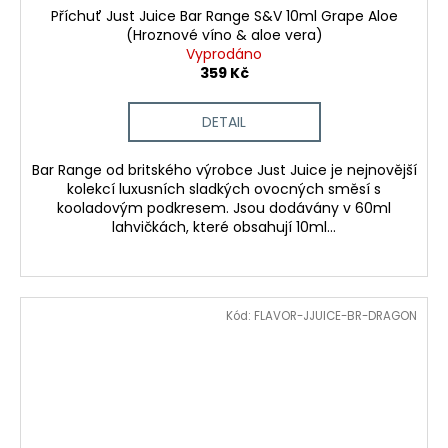
Příchuť Just Juice Bar Range S&V 10ml Grape Aloe
(Hroznové víno & aloe vera)
Vyprodáno
359 Kč
DETAIL
Bar Range od britského výrobce Just Juice je nejnovější
kolekcí luxusních sladkých ovocných směsí s
kooladovým podkresem. Jsou dodávány v 60ml
lahvičkách, které obsahují 10ml...
Kód:
FLAVOR-JJUICE-BR-DRAGON