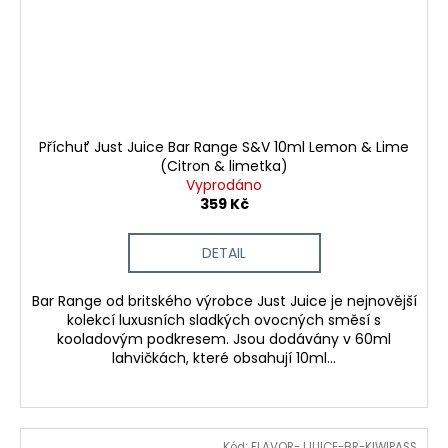
Příchuť Just Juice Bar Range S&V 10ml Lemon & Lime
(Citron & limetka)
Vyprodáno
359 Kč
DETAIL
Bar Range od britského výrobce Just Juice je nejnovější
kolekcí luxusních sladkých ovocných směsí s
kooladovým podkresem. Jsou dodávány v 60ml
lahvičkách, které obsahují 10ml...
Kód:
FLAVOR-JJUICE-BR-KIWIPASS