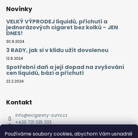
Novinky
VELKÝ VÝPRODEJ liquidů, příchutí a
jednorázových cigaret bez kolků - JEN
DNES!
30.9.2024
3 RADY, jak si v klidu užít dovolenou
12.6.2024
Spotřební daň a její dopad na zvyšování
cen liquidů, bází a příchutí
22.2.2024
Kontakt
info
@
ecigarety-zumi.cz
+420 721 335 333
Facebook eCigarety ZUMI
Používáme soubory cookies, abychom Vám usnadnili