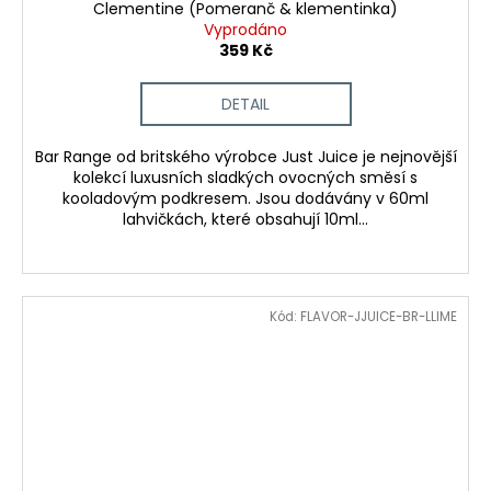
Clementine (Pomeranč & klementinka)
Vyprodáno
359 Kč
DETAIL
Bar Range od britského výrobce Just Juice je nejnovější
kolekcí luxusních sladkých ovocných směsí s
kooladovým podkresem. Jsou dodávány v 60ml
lahvičkách, které obsahují 10ml...
Kód:
FLAVOR-JJUICE-BR-LLIME