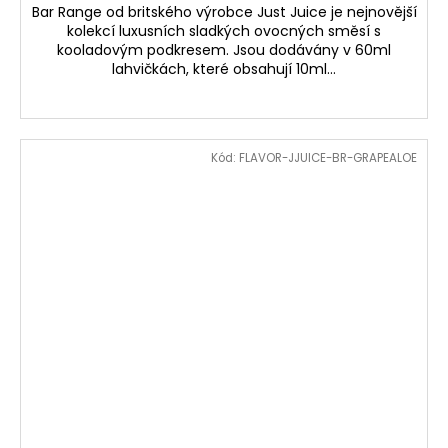
Bar Range od britského výrobce Just Juice je nejnovější
kolekcí luxusních sladkých ovocných směsí s
kooladovým podkresem. Jsou dodávány v 60ml
lahvičkách, které obsahují 10ml...
Kód:
FLAVOR-JJUICE-BR-GRAPEALOE