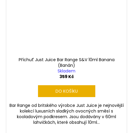
Příchuť Just Juice Bar Range S&V 10ml Banana
(Banán)
Skladem
359 Kč
DO KOŠÍKU
Bar Range od britského výrobce Just Juice je nejnovější
kolekcí luxusních sladkých ovocných směsí s
kooladovým podkresem. Jsou dodávány v 60ml
lahvičkách, které obsahují 10ml...