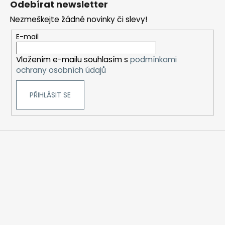
Odebírat newsletter
u
p
Nezmeškejte žádné novinky či slevy!
a
t
E-mail
í
Vložením e-mailu souhlasím s
podmínkami
ochrany osobních údajů
PŘIHLÁSIT SE