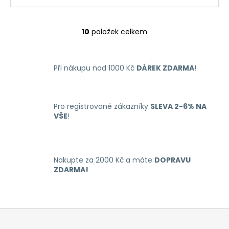
10
položek celkem
O
v
l
Při nákupu nad 1000 Kč
DÁREK ZDARMA
!
á
d
a
c
Pro registrované zákazníky
SLEVA 2-6% NA
í
VŠE
!
p
r
v
k
Nakupte za 2000 Kč a máte
DOPRAVU
y
ZDARMA!
v
ý
p
Z
i
á
s