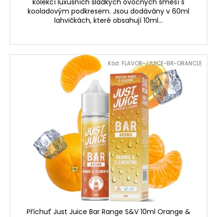
kolekcí luxusních sladkých ovocných směsí s
kooladovým podkresem. Jsou dodávány v 60ml
lahvičkách, které obsahují 10ml...
Kód:
FLAVOR-JJUICE-BR-ORANCLE
Příchuť Just Juice Bar Range S&V 10ml Orange &