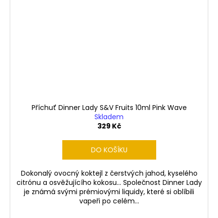
Příchuť Dinner Lady S&V Fruits 10ml Pink Wave
Skladem
329 Kč
DO KOŠÍKU
Dokonalý ovocný koktejl z čerstvých jahod, kyselého
citrónu a osvěžujícího kokosu... Společnost Dinner Lady
je známá svými prémiovými liquidy, které si oblíbili
vapeři po celém...