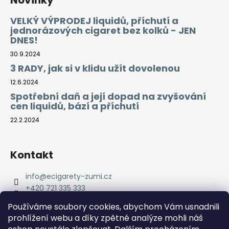
Novinky
VELKÝ VÝPRODEJ liquidů, příchutí a
jednorázových cigaret bez kolků - JEN
DNES!
30.9.2024
3 RADY, jak si v klidu užít dovolenou
12.6.2024
Spotřební daň a její dopad na zvyšování
cen liquidů, bází a příchutí
22.2.2024
Kontakt
info
@
ecigarety-zumi.cz
+420 721 335 333
Facebook eCigarety ZUMI
Používáme soubory cookies, abychom Vám usnadnili
prohlížení webu a díky zpětné analýze mohli náš