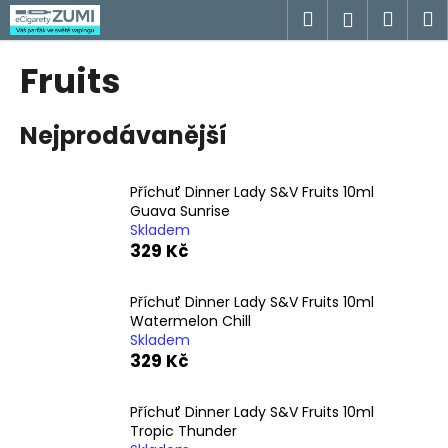
K
Přejít
Hledat
Náku
M
Přihlášen
na
o
obsah
Zpět
Zpět
košík
š
Fruits
í
C
k
Nejprodávanější
o
p
o
Příchuť Dinner Lady S&V Fruits 10ml
t
Guava Sunrise
Skladem
ř
329 Kč
e
b
Příchuť Dinner Lady S&V Fruits 10ml
u
Watermelon Chill
j
Skladem
329 Kč
e
t
Příchuť Dinner Lady S&V Fruits 10ml
e
Tropic Thunder
n