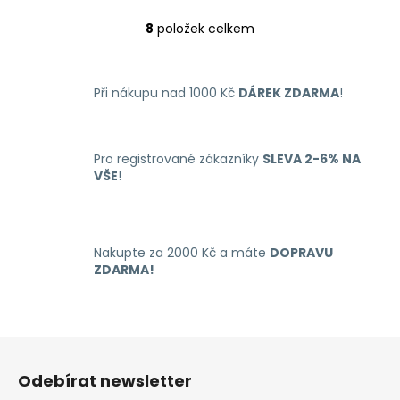
8
položek celkem
O
v
l
Při nákupu nad 1000 Kč
DÁREK ZDARMA
!
á
d
a
c
Pro registrované zákazníky
SLEVA 2-6% NA
í
VŠE
!
p
r
v
k
Nakupte za 2000 Kč a máte
DOPRAVU
y
ZDARMA!
v
ý
p
Z
i
á
s
Odebírat newsletter
u
p