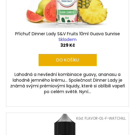
č
d
u
u
j
k
e
t
m
ů
e
Příchuť Dinner Lady S&V Fruits 10ml Guava Sunrise
Skladem
329 Kč
LIQUID
ARAMAX
DO KOŠÍKU
4PACK
MAX
MENTHOL
Lahodná a nevšední kombinace guavy, ananasu a
4X10ML-
lahodně jemného krému... Společnost Dinner Lady je
12MG
známá svými prémiovými liquidy, které si oblíbili vapeři
558
po celém světě. Nyní...
Kč
Kód:
FLAVOR-DL-F-WATCHILL