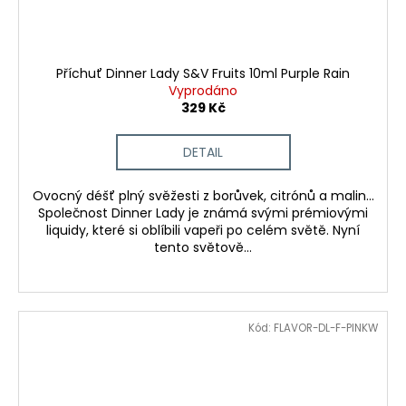
Příchuť Dinner Lady S&V Fruits 10ml Purple Rain
Vyprodáno
329 Kč
DETAIL
Ovocný déšť plný svěžesti z borůvek, citrónů a malin...
Společnost Dinner Lady je známá svými prémiovými
liquidy, které si oblíbili vapeři po celém světě. Nyní
tento světově...
Kód:
FLAVOR-DL-F-PINKW