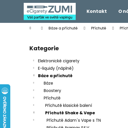
K
Přejít
na
o
Kontakt
O n
obsah
Zpět
Zpět
š
do
do
í
Domů
Báze a příchutě
Příchutě
Příc
k
obchodu
obchodu
P
o
Kategorie
Přeskočit
s
kategorie
t
Elektronické cigarety
r
E-liquidy (náplně)
a
Báze a příchutě
n
Báze
n
Boostery
í
Příchutě
p
Příchutě klasické balení
a
Příchutě Shake & Vape
n
Příchutě Adam´s Vape s TN
e
Příchutě Aramax S&V