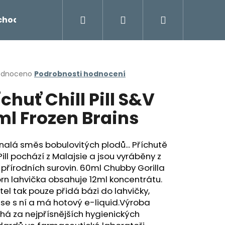
Hledat
Přihlášení
Nákupní
chodu
Novinky
Napište nám
Míchání liq
košík
rné
odnoceno
Podrobnosti hodnocení
cení
íchuť Chill Pill S&V
ktu
ml Frozen Brains
ček.
alá směs bobulovitých plodů... Příchutě
 Pill pochází z Malajsie a jsou vyráběny z
 přírodních surovin. 60ml Chubby Gorilla
rn lahvička obsahuje 12ml koncentrátu.
tel tak pouze přidá bázi do lahvičky,
Následující
se s ní a má hotový e-liquid.Výroba
há za nejpřísnějších hygienických