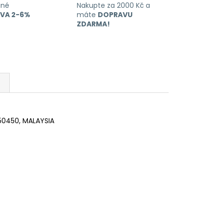
ané
Nakupte za 2000 Kč a
EVA 2-6%
máte
DOPRAVU
ZDARMA!
 50450, MALAYSIA