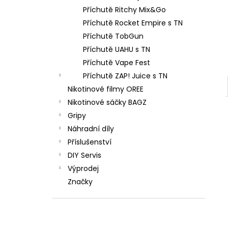
Příchutě Ritchy Mix&Go
Příchutě Rocket Empire s TN
Příchutě TobGun
Příchutě UAHU s TN
Příchutě Vape Fest
Příchutě ZAP! Juice s TN
Nikotinové filmy OREE
Nikotinové sáčky BAGZ
Gripy
Náhradní díly
Příslušenství
DIY Servis
Výprodej
Značky