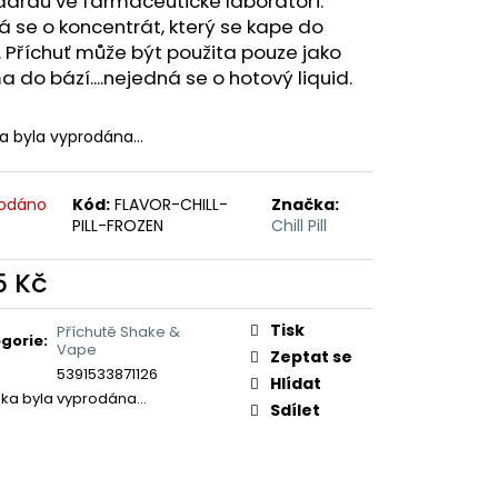
dardů ve farmaceutické laboratoři.
ERICAN BLEND 10ML-
 MÍCHANÝ TABÁK)
 se o koncentrát, který se kape do
 Příchuť může být použita pouze jako
 do bází....nejedná se o hotový liquid.
ka byla vyprodána…
odáno
Kód:
FLAVOR-CHILL-
Značka:
PILL-FROZEN
Chill Pill
5 Kč
ná
:
Tisk
Příchutě Shake &
gorie
:
Vape
Zeptat se
5391533871126
Hlídat
žka byla vyprodána…
Sdílet