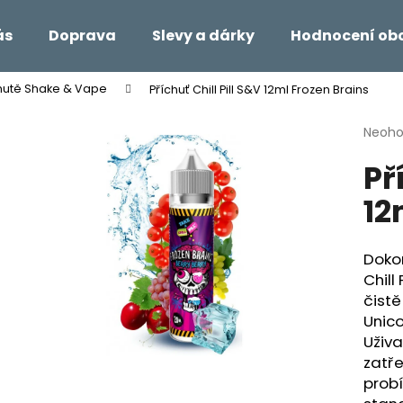
ás
Doprava
Slevy a dárky
Hodnocení ob
hutě Shake & Vape
Příchuť Chill Pill S&V 12ml Frozen Brains
Co potřebujete najít?
Průmě
Neoh
hodno
Př
produ
HLEDAT
je
12
0,0
z
5
Doporučujeme
hvězdi
Dokon
Chill
čistě
Unico
Uživa
zatře
probí