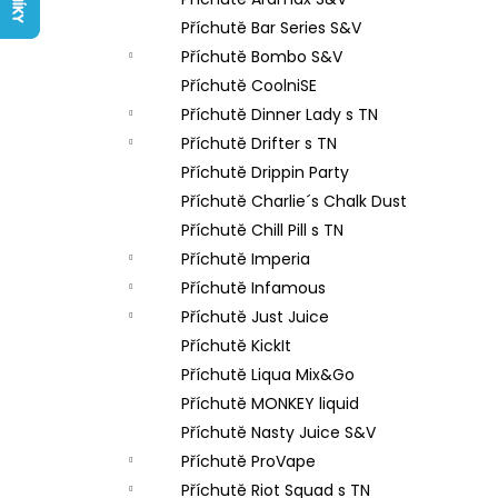
LIQUID ARAMAX 4PACK CIGAR
l
TOBACCO 4X10ML-18MG
Příchutě Bar Series S&V
558 Kč
Příchutě Bombo S&V
Příchutě CoolniSE
Příchutě Dinner Lady s TN
Příchutě Drifter s TN
Příchutě Drippin Party
Příchutě Charlie´s Chalk Dust
Příchutě Chill Pill s TN
Příchutě Imperia
Příchutě Infamous
Příchutě Just Juice
Příchutě KickIt
Příchutě Liqua Mix&Go
Příchutě MONKEY liquid
Příchutě Nasty Juice S&V
Příchutě ProVape
Příchutě Riot Squad s TN