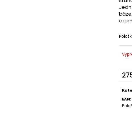
stan
LIQUID DEKANG MENTHOL 10ML - 6MG
LIQUID LIQUA AM
(MENTOL)
6MG (AMERICKÝ
Jedná
báze.
195 Kč
198 Kč
aroma
Polož
Vypr
27
Měr
cena
Kate
EAN
:
Polo