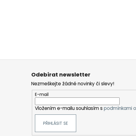
Z
á
Odebírat newsletter
p
Nezmeškejte žádné novinky či slevy!
a
t
E-mail
í
Vložením e-mailu souhlasím s
podmínkami o
PŘIHLÁSIT SE