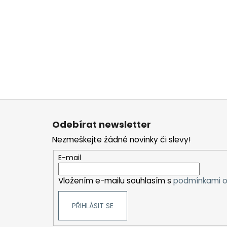
Z
á
Odebírat newsletter
p
Nezmeškejte žádné novinky či slevy!
a
t
E-mail
í
Vložením e-mailu souhlasím s
podmínkami o
PŘIHLÁSIT SE