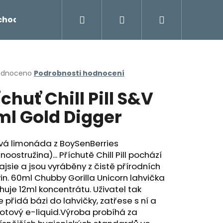
Hledat
Přihlášení
Nákupní
chodu
Novinky
Napište nám
Míchání liq
košík
rné
odnoceno
Podrobnosti hodnocení
cení
íchuť Chill Pill S&V
ktu
ml Gold Digger
ček.
vá limonáda z BoySenBerries
noostružina)... Příchutě Chill Pill pochází
ajsie a jsou vyráběny z čistě přírodních
in. 60ml Chubby Gorilla Unicorn lahvička
uje 12ml koncentrátu. Uživatel tak
Následující
 přidá bázi do lahvičky, zatřese s ní a
otový e-liquid.Výroba probíhá za