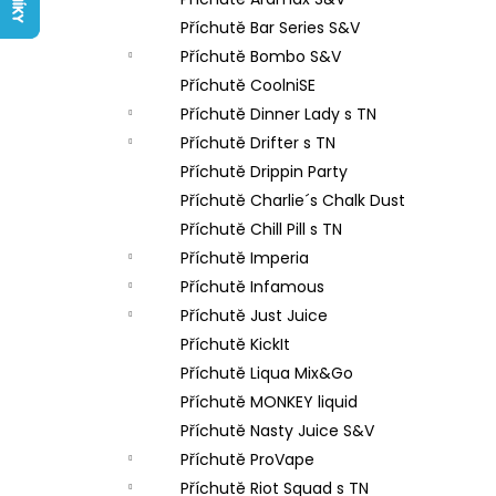
LIQUID ARAMAX 4PACK CIGAR
l
TOBACCO 4X10ML-18MG
Příchutě Bar Series S&V
558 Kč
Příchutě Bombo S&V
Příchutě CoolniSE
Příchutě Dinner Lady s TN
Příchutě Drifter s TN
Příchutě Drippin Party
Příchutě Charlie´s Chalk Dust
Příchutě Chill Pill s TN
Příchutě Imperia
Příchutě Infamous
Příchutě Just Juice
Příchutě KickIt
Příchutě Liqua Mix&Go
Příchutě MONKEY liquid
Příchutě Nasty Juice S&V
Příchutě ProVape
Příchutě Riot Squad s TN