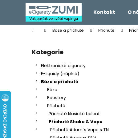
K
Přejít
na
o
Kontakt
O n
obsah
Zpět
Zpět
š
do
do
í
Domů
Báze a příchutě
Příchutě
Příc
k
obchodu
obchodu
P
o
Kategorie
Přeskočit
s
kategorie
t
Elektronické cigarety
r
E-liquidy (náplně)
a
Báze a příchutě
n
Báze
n
Boostery
í
Příchutě
p
Příchutě klasické balení
a
Příchutě Shake & Vape
n
Příchutě Adam´s Vape s TN
e
Příchutě Aramax S&V