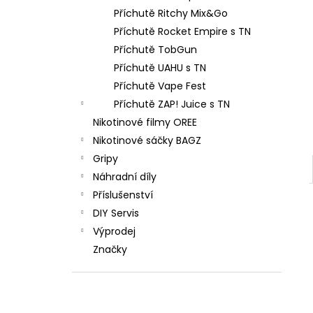
Příchutě Ritchy Mix&Go
Příchutě Rocket Empire s TN
Příchutě TobGun
Příchutě UAHU s TN
Příchutě Vape Fest
Příchutě ZAP! Juice s TN
Nikotinové filmy OREE
Nikotinové sáčky BAGZ
Gripy
Náhradní díly
Příslušenství
DIY Servis
Výprodej
Značky