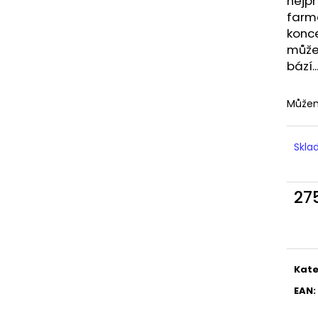
nejpř
LIQUID DEKANG MENTHOL 10ML - 6MG
LIQUID LIQUA AM
(MENTOL)
6MG (AMERICKÝ
farma
konce
195 Kč
198 Kč
může
bází.
Můžem
Skl
27
Měr
cena
Kate
EAN
: