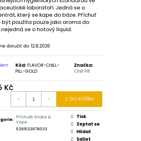
ísnějších hygienických standardů ve
ERICAN BLEND 10ML-
 MÍCHANÝ TABÁK)
ceutické laboratoři. Jedná se o
ntrát, který se kape do báze. Příchuť
 být použita pouze jako aroma do
...nejedná se o hotový liquid.
e doručit do:
12.8.2026
adem
Kód:
FLAVOR-CHILL-
Značka:
PILL-GOLD
Chill Pill
5 Kč
ná
DO KOŠÍKU
:
Tisk
Příchutě Shake &
gorie
:
Vape
Zeptat se
5391533878033
Hlídat
Sdílet