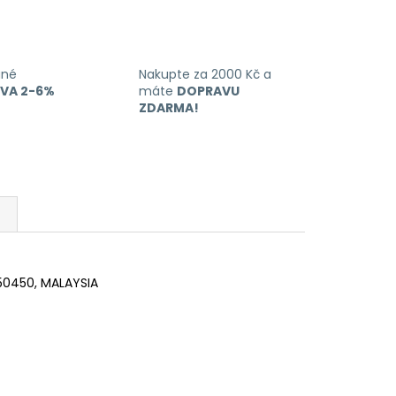
ané
Nakupte za 2000 Kč a
EVA 2-6%
máte
DOPRAVU
ZDARMA!
 50450, MALAYSIA