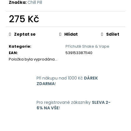
č
Značka:
Chill Pill
u
j
275 Kč
e
m
Měrná
cena:
e
Zeptat se
Hlídat
Sdílet
Kategorie
:
Příchutě Shake & Vape
LIQUID
EAN
:
5391533871140
LIQUA
Položka byla vyprodána…
AMERICAN
BLEND
10ML-
6MG
Při nákupu nad 1000 Kč
DÁREK
(AMERICKÝ
ZDARMA
!
MÍCHANÝ
TABÁK)
198
Kč
Pro registrované zákazníky
SLEVA 2-
6% NA VŠE
!