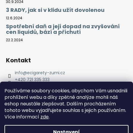
30.9.2024
3 RADY, jak si v klidu užít dovolenou
12.6.2024
Spotřební daň a její dopad na zvyšování
cen liquidů, bází a příchutí
22.2.2024
Kontakt
info
@
ecigarety-zumi.cz
+420 721 335 333
Facebook eCigarety ZUMI
Používáme soubory cookies, abychom Vám usnadnili
prohlížení webu a díky zpětné analýze mohli náš
eshop neustále zlepšovat. Dalším procházením
tohoto webu vyjadřujete souhlas s jejich používáním.
Více informací
zde
.
Nastavení