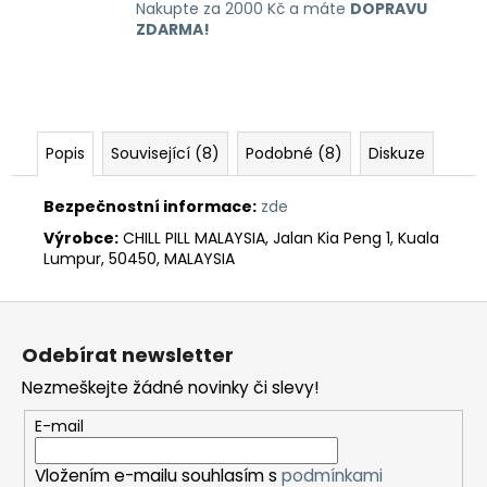
Nakupte za 2000 Kč a máte
DOPRAVU
ZDARMA!
Popis
Související (8)
Podobné (8)
Diskuze
Bezpečnostní informace:
zde
Výrobce:
CHILL PILL MALAYSIA, Jalan Kia Peng 1, Kuala
Lumpur, 50450, MALAYSIA
Z
á
Odebírat newsletter
p
Nezmeškejte žádné novinky či slevy!
a
t
E-mail
í
Vložením e-mailu souhlasím s
podmínkami