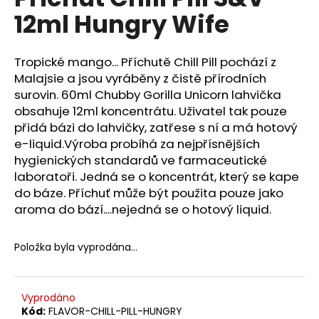
je
a
12ml Hungry Wife
0,0
z
j
5
í
hvězdiček.
Tropické mango... Příchutě Chill Pill pochází z
t
Malajsie a jsou vyráběny z čistě přírodních
?
surovin. 60ml Chubby Gorilla Unicorn lahvička
obsahuje 12ml koncentrátu. Uživatel tak pouze
přidá bázi do lahvičky, zatřese s ní a má hotový
e-liquid.Výroba probíhá za nejpřísnějších
hygienických standardů ve farmaceutické
HLEDAT
laboratoři. Jedná se o koncentrát, který se kape
do báze. Příchuť může být použita pouze jako
aroma do bází....nejedná se o hotový liquid.
D
o
Položka byla vyprodána…
p
o
r
Vyprodáno
u
Kód:
FLAVOR-CHILL-PILL-HUNGRY