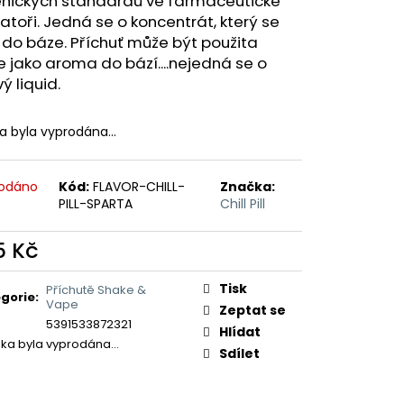
enických standardů ve farmaceutické
ERICAN BLEND 10ML-
 MÍCHANÝ TABÁK)
atoři. Jedná se o koncentrát, který se
do báze. Příchuť může být použita
 jako aroma do bází....nejedná se o
ý liquid.
ka byla vyprodána…
odáno
Kód:
FLAVOR-CHILL-
Značka:
PILL-SPARTA
Chill Pill
5 Kč
ná
:
Tisk
Příchutě Shake &
gorie
:
Vape
Zeptat se
5391533872321
Hlídat
žka byla vyprodána…
Sdílet