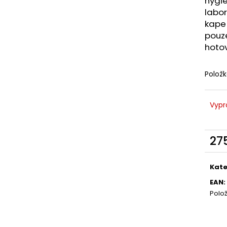
hygi
LIQUID DEKANG MENTHOL 10ML - 6MG
LIQUID LIQUA AM
(MENTOL)
6MG (AMERICKÝ
labor
kape 
195 Kč
198 Kč
pouze
hotov
Polož
Vypr
27
Měr
cena
Kate
EAN
:
Polo