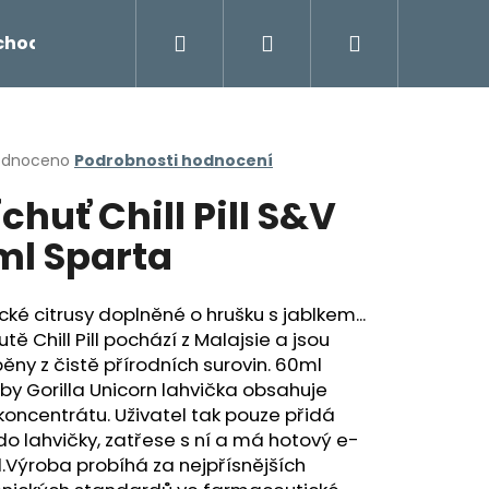
Hledat
Přihlášení
Nákupní
chodu
Novinky
Napište nám
Míchání liq
košík
rné
odnoceno
Podrobnosti hodnocení
cení
íchuť Chill Pill S&V
ktu
ml Sparta
ček.
cké citrusy doplněné o hrušku s jablkem...
utě Chill Pill pochází z Malajsie a jsou
ěny z čistě přírodních surovin. 60ml
y Gorilla Unicorn lahvička obsahuje
koncentrátu. Uživatel tak pouze přidá
Následující
do lahvičky, zatřese s ní a má hotový e-
d.Výroba probíhá za nejpřísnějších