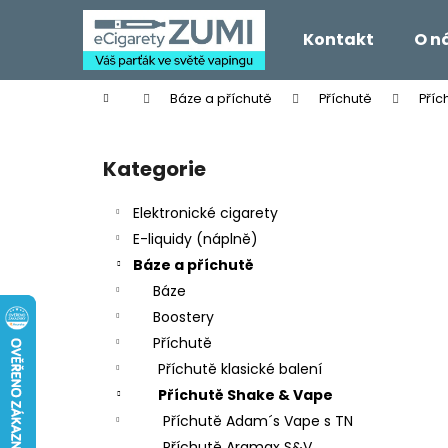
K
Přejít
na
o
Kontakt
O n
obsah
Zpět
Zpět
š
do
do
í
Domů
Báze a příchutě
Příchutě
Příc
k
obchodu
obchodu
P
o
Kategorie
Přeskočit
s
kategorie
t
Elektronické cigarety
r
E-liquidy (náplně)
a
Báze a příchutě
n
Báze
n
Boostery
í
Příchutě
p
Příchutě klasické balení
a
Příchutě Shake & Vape
n
Příchutě Adam´s Vape s TN
e
Příchutě Aramax S&V