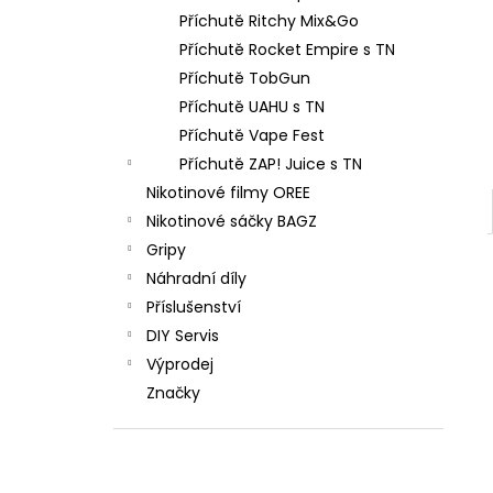
Příchutě Ritchy Mix&Go
Příchutě Rocket Empire s TN
Příchutě TobGun
Příchutě UAHU s TN
Příchutě Vape Fest
Příchutě ZAP! Juice s TN
Nikotinové filmy OREE
Nikotinové sáčky BAGZ
Gripy
Náhradní díly
Příslušenství
DIY Servis
Výprodej
Značky