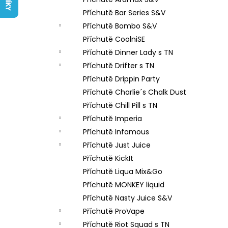
LIQUID ARAMAX 4PACK CIGAR
l
TOBACCO 4X10ML-18MG
Příchutě Bar Series S&V
558 Kč
Příchutě Bombo S&V
Příchutě CoolniSE
Příchutě Dinner Lady s TN
Příchutě Drifter s TN
Příchutě Drippin Party
Příchutě Charlie´s Chalk Dust
Příchutě Chill Pill s TN
Příchutě Imperia
Příchutě Infamous
Příchutě Just Juice
Příchutě KickIt
Příchutě Liqua Mix&Go
Příchutě MONKEY liquid
Příchutě Nasty Juice S&V
Příchutě ProVape
Příchutě Riot Squad s TN