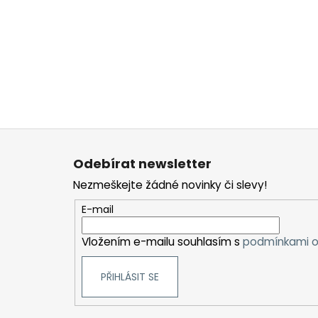
Z
á
Odebírat newsletter
p
Nezmeškejte žádné novinky či slevy!
a
t
E-mail
í
Vložením e-mailu souhlasím s
podmínkami o
PŘIHLÁSIT SE