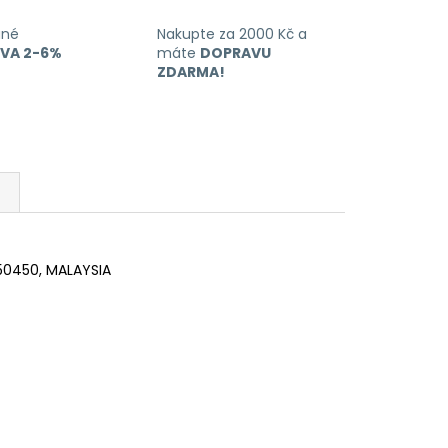
ané
Nakupte za 2000 Kč a
EVA 2-6%
máte
DOPRAVU
ZDARMA!
 50450, MALAYSIA