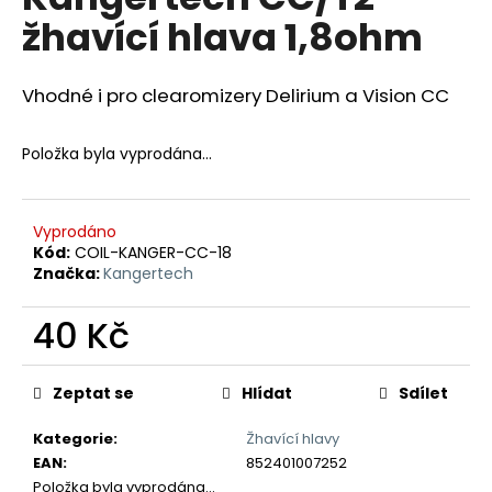
je
a
žhavící hlava 1,8ohm
0,0
z
j
5
í
hvězdiček.
Vhodné i pro clearomizery Delirium a Vision CC
t
?
Položka byla vyprodána…
Vyprodáno
Kód:
COIL-KANGER-CC-18
HLEDAT
Značka:
Kangertech
40 Kč
D
Měrná
o
cena:
Zeptat se
Hlídat
Sdílet
p
o
Kategorie
:
Žhavící hlavy
r
EAN
:
852401007252
u
Položka byla vyprodána…