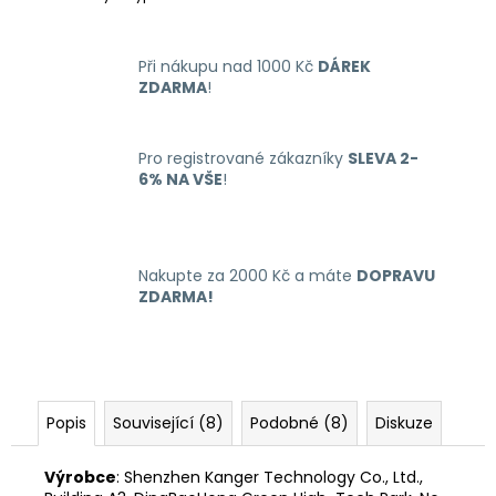
č
u
j
Při nákupu nad 1000 Kč
DÁREK
e
ZDARMA
!
m
e
Pro registrované zákazníky
SLEVA 2-
6% NA VŠE
!
LIQUID
ARAMAX
MAX
STRAWBERRY
10ML-
Nakupte za 2000 Kč a máte
DOPRAVU
12MG
ZDARMA!
168
Kč
Popis
Související (8)
Podobné (8)
Diskuze
Výrobce
: Shenzhen Kanger Technology Co., Ltd.,