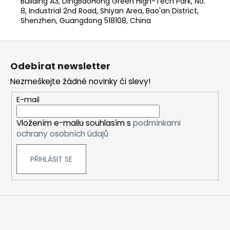
Building A3, DingBaoHong Green High-Tech Park, No.
8, Industrial 2nd Road, Shiyan Area, Bao'an District,
Shenzhen, Guangdong 518108, China
Z
á
Odebírat newsletter
p
Nezmeškejte žádné novinky či slevy!
a
t
E-mail
í
Vložením e-mailu souhlasím s
podmínkami
ochrany osobních údajů
PŘIHLÁSIT SE