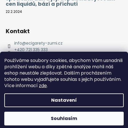
cen liquidů, bází a příchutí
22.2.2024
Kontakt
info
@
ecigarety-zumi.cz
+420 721 335 333
Facebook eCigarety ZUMI
Používáme soubory cookies, abychom Vám usnadnili
prohlížení webu a díky zpětné analýze mohli náš
eshop neustále zlepšovat. Dalším procházením
tohoto webu vyjadřujete souhlas s jejich používáním.
Více informací
zde
.
Nastavení
Vytvořil Shoptet
Copyright 2026
eCigarety ZUMI
. Všechna práva
Doprava ZDARMA od 2000 Kč! Dárek k objednávce od 2500
Souhlasím
vyhrazena.
Kč!