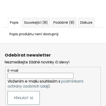
Popis
Související (8)
Podobné (8)
Diskuze
Popis produktu není dostupný
Z
á
Odebírat newsletter
p
Nezmeškejte žádné novinky či slevy!
a
t
E-mail
í
Vložením e-mailu souhlasím s
podmínkami
ochrany osobních údajů
PŘIHLÁSIT SE