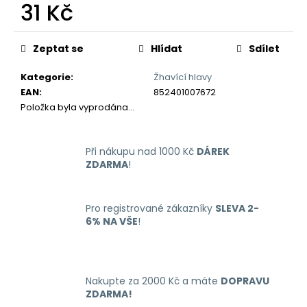
č
31 Kč
u
Měrná
j
cena:
e
Zeptat se
Hlídat
Sdílet
m
e
Kategorie
:
Žhavící hlavy
EAN
:
852401007672
Položka byla vyprodána…
OXVA
XLIM
GO
Při nákupu nad 1000 Kč
DÁREK
ELEKTRONICKÁ
CIGARETA
ZDARMA
!
1000MAH
BLACK
235
Pro registrované zákazníky
SLEVA 2-
Kč
6% NA VŠE
!
Původně:
399
Kč
Nakupte za 2000 Kč a máte
DOPRAVU
ZDARMA!