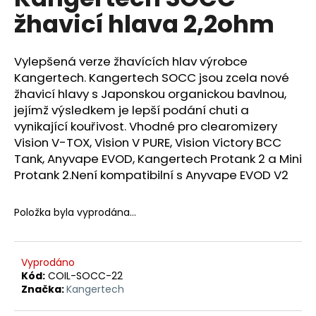
je
a
žhavicí hlava 2,2ohm
0,0
z
j
5
í
hvězdiček.
Vylepšená verze žhavících hlav výrobce
t
Kangertech. Kangertech SOCC jsou zcela nové
?
žhavicí hlavy s Japonskou organickou bavlnou,
jejímž výsledkem je lepší podání chuti a
vynikající kouřivost. Vhodné pro clearomizery
Vision V-TOX, Vision V PURE, Vision Victory BCC
Tank, Anyvape EVOD, Kangertech Protank 2 a Mini
HLEDAT
Protank 2.Není kompatibilní s Anyvape EVOD V2
Položka byla vyprodána…
D
o
p
Vyprodáno
o
Kód:
COIL-SOCC-22
r
Značka:
Kangertech
u