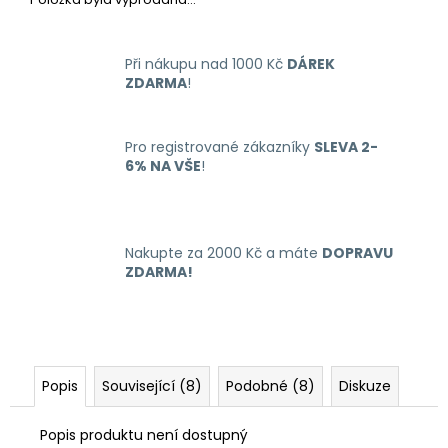
č
u
j
Při nákupu nad 1000 Kč
DÁREK
e
ZDARMA
!
m
e
Pro registrované zákazníky
SLEVA 2-
6% NA VŠE
!
LIQUID
LIQUA
4PACK
BRIGHT
TOBACCO
Nakupte za 2000 Kč a máte
DOPRAVU
4X10ML-
ZDARMA!
6MG
(ČISTÁ
TABÁKOVÁ
PŘÍCHUŤ)
638
Kč
Popis
Související (8)
Podobné (8)
Diskuze
Popis produktu není dostupný