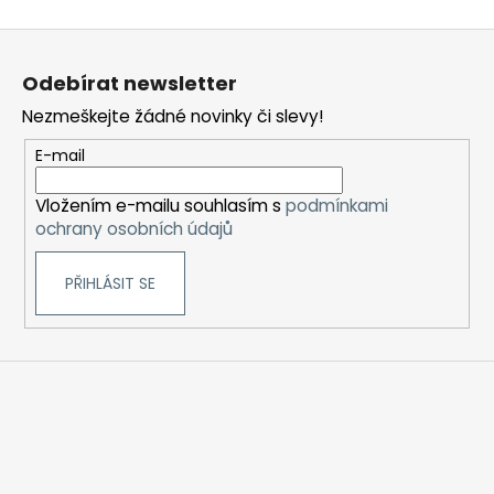
Z
á
Odebírat newsletter
p
Nezmeškejte žádné novinky či slevy!
a
t
E-mail
í
Vložením e-mailu souhlasím s
podmínkami
ochrany osobních údajů
PŘIHLÁSIT SE