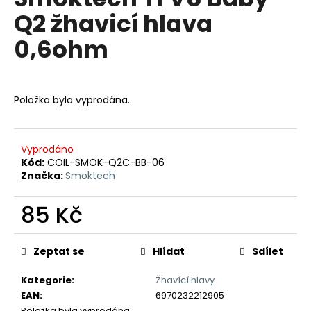
je
a
Q2 žhavicí hlava
0,0
z
j
0,6ohm
5
í
hvězdiček.
t
?
Položka byla vyprodána…
Vyprodáno
HLEDAT
Kód:
COIL-SMOK-Q2C-BB-06
Značka:
Smoktech
85 Kč
D
Měrná
o
cena:
p
Zeptat se
Hlídat
Sdílet
o
r
Kategorie
:
Žhavící hlavy
u
EAN
:
6970232212905
Položka byla vyprodána…