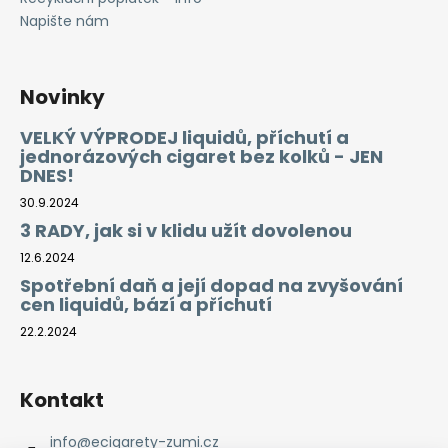
Napište nám
Novinky
VELKÝ VÝPRODEJ liquidů, příchutí a
jednorázových cigaret bez kolků - JEN
DNES!
30.9.2024
3 RADY, jak si v klidu užít dovolenou
12.6.2024
Spotřební daň a její dopad na zvyšování
cen liquidů, bází a příchutí
22.2.2024
Kontakt
info
@
ecigarety-zumi.cz