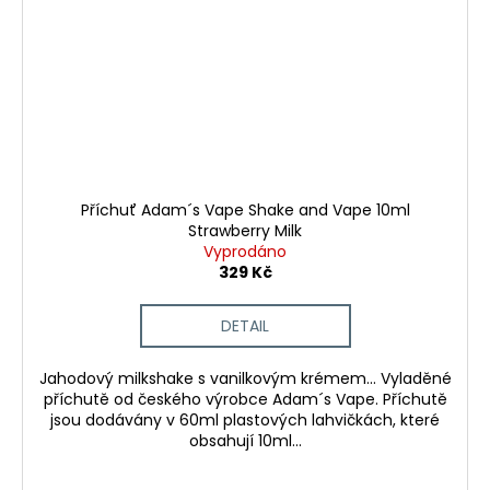
Příchuť Adam´s Vape Shake and Vape 10ml
Strawberry Milk
Vyprodáno
329 Kč
DETAIL
Jahodový milkshake s vanilkovým krémem... Vyladěné
příchutě od českého výrobce Adam´s Vape. Příchutě
jsou dodávány v 60ml plastových lahvičkách, které
obsahují 10ml...