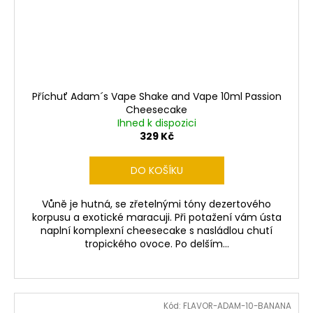
Příchuť Adam´s Vape Shake and Vape 10ml Passion
Cheesecake
Ihned k dispozici
329 Kč
DO KOŠÍKU
Vůně je hutná, se zřetelnými tóny dezertového
korpusu a exotické maracuji. Při potažení vám ústa
naplní komplexní cheesecake s nasládlou chutí
tropického ovoce. Po delším...
Kód:
FLAVOR-ADAM-10-BANANA