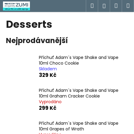
K
Přejít
Hledat
Náku
M
Přihlášen
na
o
obsah
Zpět
Zpět
košík
š
Desserts
í
C
k
Nejprodávanější
o
p
o
Příchuť Adam´s Vape Shake and Vape
t
10ml Choco Cookie
Skladem
ř
329 Kč
e
b
Příchuť Adam´s Vape Shake and Vape
u
10ml Graham Cracker Cookie
j
Vyprodáno
299 Kč
e
t
Příchuť Adam´s Vape Shake and Vape
e
10ml Grapes of Wrath
n