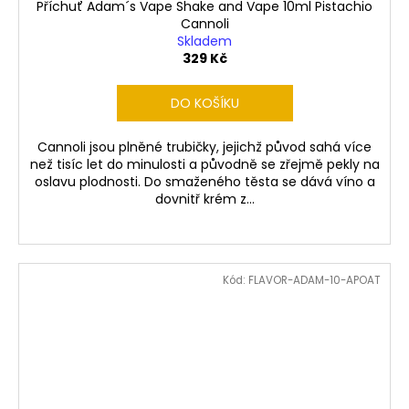
Příchuť Adam´s Vape Shake and Vape 10ml Pistachio
Cannoli
Skladem
329 Kč
DO KOŠÍKU
Cannoli jsou plněné trubičky, jejichž původ sahá více
než tisíc let do minulosti a původně se zřejmě pekly na
oslavu plodnosti. Do smaženého těsta se dává víno a
dovnitř krém z...
Kód:
FLAVOR-ADAM-10-APOAT