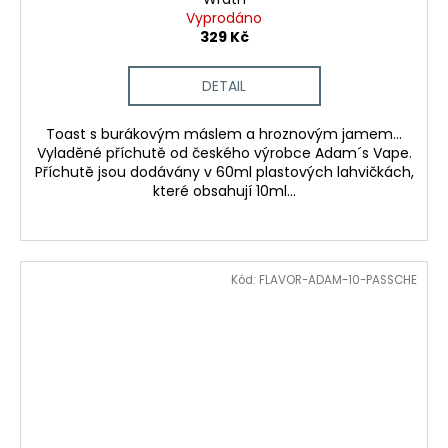
Vyprodáno
329 Kč
DETAIL
Toast s burákovým máslem a hroznovým jamem...
Vyladěné příchutě od českého výrobce Adam´s Vape.
Příchutě jsou dodávány v 60ml plastových lahvičkách,
které obsahují 10ml...
Kód:
FLAVOR-ADAM-10-PASSCHE