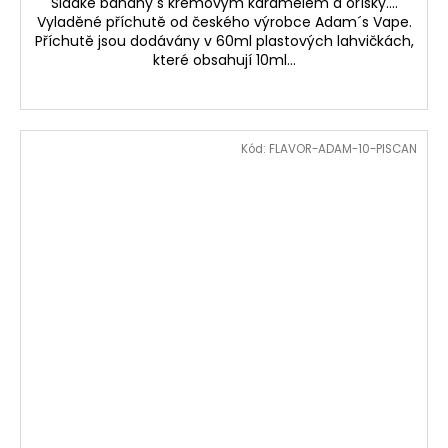
Sladké banány s krémovým karamelem a oříšky....
Vyladěné příchutě od českého výrobce Adam´s Vape.
Příchutě jsou dodávány v 60ml plastových lahvičkách,
které obsahují 10ml...
Kód:
FLAVOR-ADAM-10-PISCAN