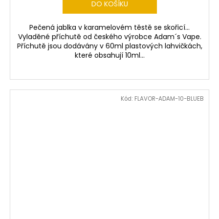
DO KOŠÍKU
Pečená jablka v karamelovém těstě se skořicí...
Vyladěné příchutě od českého výrobce Adam´s Vape.
Příchutě jsou dodávány v 60ml plastových lahvičkách,
které obsahují 10ml...
Kód:
FLAVOR-ADAM-10-BLUEB