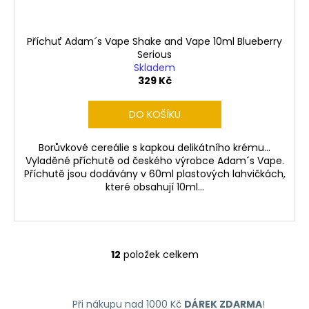
Příchuť Adam´s Vape Shake and Vape 10ml Blueberry
Serious
Skladem
329 Kč
DO KOŠÍKU
Borůvkové cereálie s kapkou delikátního krému...
Vyladěné příchutě od českého výrobce Adam´s Vape.
Příchutě jsou dodávány v 60ml plastových lahvičkách,
které obsahují 10ml...
12
položek celkem
O
v
l
Při nákupu nad 1000 Kč
DÁREK ZDARMA
!
á