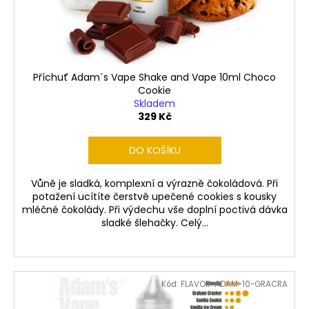
č
d
u
u
j
k
e
t
m
ů
e
Příchuť Adam´s Vape Shake and Vape 10ml Choco
Cookie
Skladem
329 Kč
LIQUID
LIQUA
AMERICAN
DO KOŠÍKU
BLEND
10ML-
6MG
Vůně je sladká, komplexní a výrazně čokoládová. Při
(AMERICKÝ
potažení ucítíte čerstvě upečené cookies s kousky
MÍCHANÝ
mléčné čokolády. Při výdechu vše doplní poctivá dávka
TABÁK)
sladké šlehačky. Celý...
198
Kč
Kód:
FLAVOR-ADAM-10-GRACRA