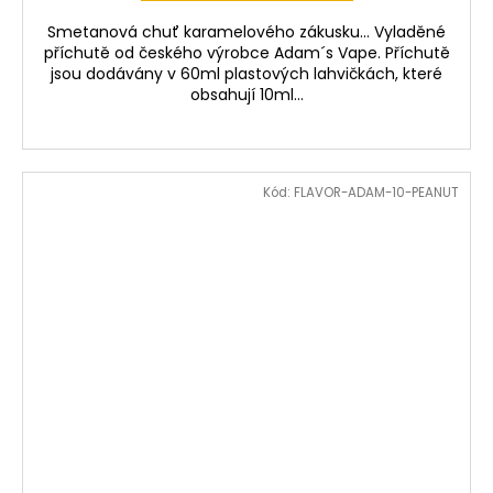
Smetanová chuť karamelového zákusku... Vyladěné
příchutě od českého výrobce Adam´s Vape. Příchutě
jsou dodávány v 60ml plastových lahvičkách, které
obsahují 10ml...
Kód:
FLAVOR-ADAM-10-PEANUT