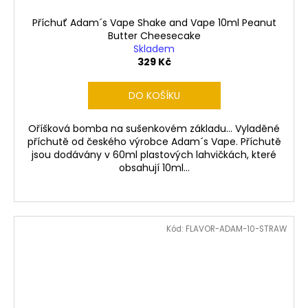
Příchuť Adam´s Vape Shake and Vape 10ml Peanut
Butter Cheesecake
Skladem
329 Kč
DO KOŠÍKU
Oříšková bomba na sušenkovém základu... Vyladěné
příchutě od českého výrobce Adam´s Vape. Příchutě
jsou dodávány v 60ml plastových lahvičkách, které
obsahují 10ml...
Kód:
FLAVOR-ADAM-10-STRAW