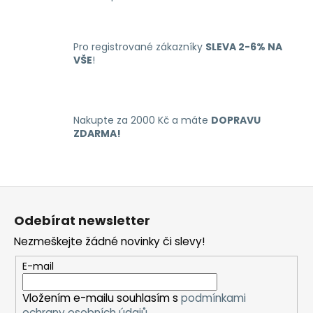
d
a
c
Pro registrované zákazníky
SLEVA 2-6% NA
í
VŠE
!
p
r
v
k
Nakupte za 2000 Kč a máte
DOPRAVU
y
ZDARMA!
v
ý
p
Z
i
á
s
Odebírat newsletter
u
p
Nezmeškejte žádné novinky či slevy!
a
t
E-mail
í
Vložením e-mailu souhlasím s
podmínkami
ochrany osobních údajů