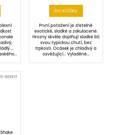
DO KOŠÍKU
plexní
První potažení je zřetelně
adkost
exotické, sladké a zakulacené.
okonale
Hrozny skvěle doplňují sladké liči
ladivý,
svou typickou chutí, bez
ádlý....
trpkosti. Ocásek je chladivý a
ského...
osvěžující... Vyladěné...
10-BERRYF
 Shake