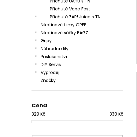
Příchutě UAHU s TN
Příchutě Vape Fest
Příchutě ZAP! Juice s TN
Nikotinové filmy OREE
Nikotinové sáčky BAGZ
Gripy
Náhradní díly
Příslušenství
DIY Servis
Výprodej
Značky
Cena
329
Kč
330
Kč