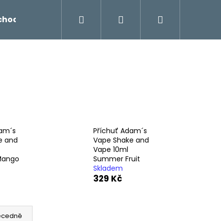
Hledat
Přihlášení
Nákupní
chodu
Novinky
Napište nám
Míchání liq
košík
dam´s
Příchuť Adam´s
e and
Vape Shake and
Vape 10ml
Mango
Summer Fruit
Skladem
329 Kč
Následující
ecedně