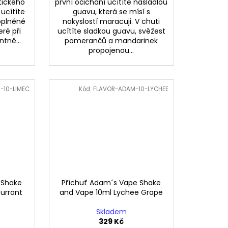
tického
první očichání ucítíte nasládlou
 ucítíte
guavu, která se mísí s
oplněné
nakyslostí maracuji. V chuti
eré při
ucítíte sladkou guavu, svěžest
tně...
pomerančů a mandarinek
propojenou...
-10-LIMEC
Kód:
FLAVOR-ADAM-10-LYCHEE
 Shake
Příchuť Adam´s Vape Shake
urrant
and Vape 10ml Lychee Grape
Skladem
329 Kč