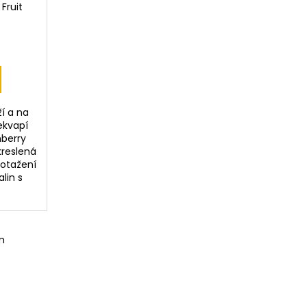
Fruit
í a na
ekvapí
berry
kreslená
potažení
alin s
m