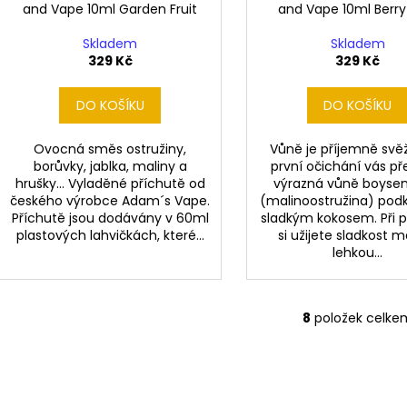
and Vape 10ml Garden Fruit
and Vape 10ml Berry 
Skladem
Skladem
329 Kč
329 Kč
DO KOŠÍKU
DO KOŠÍKU
Ovocná směs ostružiny,
Vůně je příjemně svěž
borůvky, jablka, maliny a
první očichání vás př
hrušky... Vyladěné příchutě od
výrazná vůně boysen
českého výrobce Adam´s Vape.
(malinoostružina) pod
Příchutě jsou dodávány v 60ml
sladkým kokosem. Při 
plastových lahvičkách, které...
si užijete sladkost m
lehkou...
8
položek celke
O
v
l
á
d