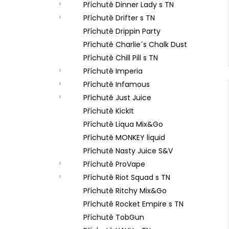
Příchutě Dinner Lady s TN
Příchutě Drifter s TN
Příchutě Drippin Party
Příchutě Charlie´s Chalk Dust
Příchutě Chill Pill s TN
Příchutě Imperia
Příchutě Infamous
Příchutě Just Juice
Příchutě KickIt
Příchutě Liqua Mix&Go
Příchutě MONKEY liquid
Příchutě Nasty Juice S&V
Příchutě ProVape
Příchutě Riot Squad s TN
Příchutě Ritchy Mix&Go
Příchutě Rocket Empire s TN
Příchutě TobGun