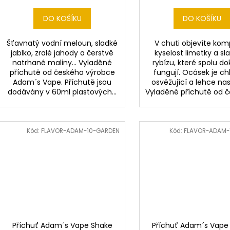
DO KOŠÍKU
DO KOŠÍKU
Šťavnatý vodní meloun, sladké
V chuti objevíte kom
jablko, zralé jahody a čerstvě
kyselost limetky a sl
natrhané maliny... Vyladěné
rybízu, které spolu d
příchutě od českého výrobce
fungují. Ocásek je ch
Adam´s Vape. Příchutě jsou
osvěžující a lehce nasl
dodávány v 60ml plastových...
Vyladěné příchutě od če
Kód:
FLAVOR-ADAM-10-GARDEN
Kód:
FLAVOR-ADAM-
Příchuť Adam´s Vape Shake
Příchuť Adam´s Vape