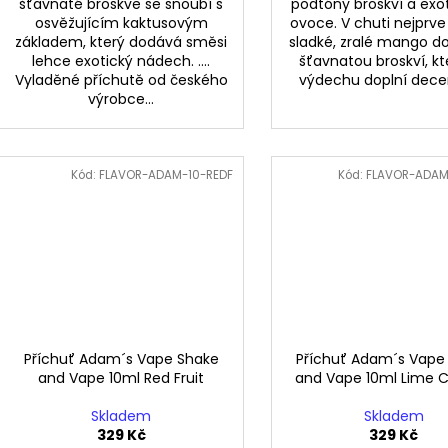
šťavnaté broskve se snoubí s
podtóny broskví a exo
osvěžujícím kaktusovým
ovoce. V chuti nejprve
základem, který dodává směsi
sladké, zralé mango d
lehce exotický nádech. ....
šťavnatou broskví, kt
Vyladěné příchutě od českého
výdechu doplní decen
výrobce...
Kód:
FLAVOR-ADAM-10-REDF
Kód:
FLAVOR-ADAM
Příchuť Adam´s Vape Shake
Příchuť Adam´s Vape
and Vape 10ml Red Fruit
and Vape 10ml Lime C
Skladem
Skladem
329 Kč
329 Kč