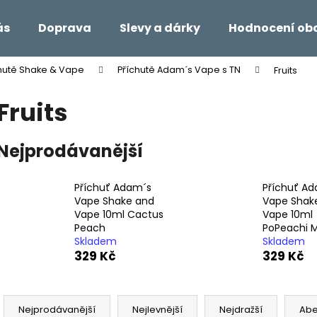
ás
Doprava
Slevy a dárky
Hodnocení ob
hutě Shake & Vape
Příchutě Adam´s Vape s TN
Fruits
Co potřebujete najít?
Fruits
HLEDAT
Nejprodávanější
Příchuť Adam´s
Příchuť A
Doporučujeme
Vape Shake and
Vape Shak
Vape 10ml Cactus
Vape 10ml
Peach
PoPeachi 
Skladem
Skladem
329 Kč
329 Kč
Ř
a
Nejprodávanější
Nejlevnější
Nejdražší
Ab