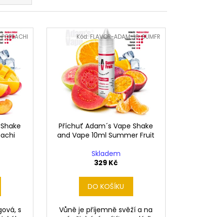
ERICAN BLEND 10ML-
 MÍCHANÝ TABÁK)
-POPEACHI
Kód:
FLAVOR-ADAM-10-SUMFR
 Shake
Příchuť Adam´s Vape Shake
eachi
and Vape 10ml Summer Fruit
Skladem
329 Kč
DO KOŠÍKU
ová, s
Vůně je příjemně svěží a na