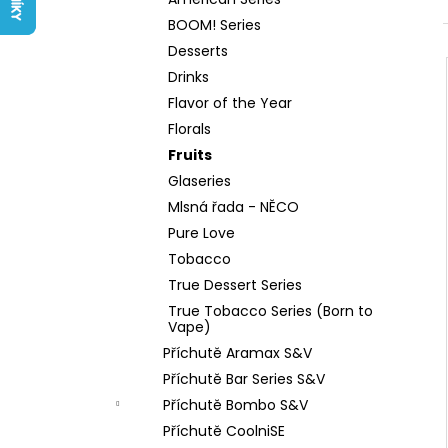
LIQUID ARAMAX 4PACK CIGAR
l
TOBACCO 4X10ML-18MG
BOOM! Series
558 Kč
Desserts
Drinks
Flavor of the Year
Florals
Fruits
Glaseries
Mlsná řada - NĚCO
Pure Love
Tobacco
True Dessert Series
True Tobacco Series (Born to
Vape)
Příchutě Aramax S&V
Příchutě Bar Series S&V
Příchutě Bombo S&V
Příchutě CoolniSE