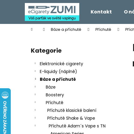
K
Přejít
na
o
Kontakt
O n
obsah
Zpět
Zpět
š
do
do
í
Domů
Báze a příchutě
Příchutě
Příc
k
obchodu
obchodu
P
o
Kategorie
Přeskočit
s
kategorie
t
Elektronické cigarety
r
E-liquidy (náplně)
a
Báze a příchutě
n
Báze
n
Boostery
í
Příchutě
p
Příchutě klasické balení
a
Příchutě Shake & Vape
n
Příchutě Adam´s Vape s TN
e
American Series