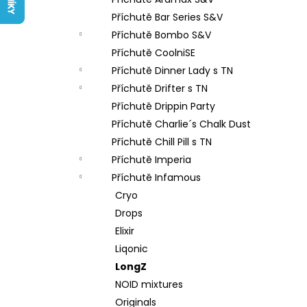
LIQUID ARAMAX 4PACK CIGAR
l
TOBACCO 4X10ML-18MG
Příchutě Bar Series S&V
558 Kč
Příchutě Bombo S&V
Příchutě CoolniSE
Příchutě Dinner Lady s TN
Příchutě Drifter s TN
Příchutě Drippin Party
Příchutě Charlie´s Chalk Dust
Příchutě Chill Pill s TN
Příchutě Imperia
Příchutě Infamous
Cryo
Drops
Elixir
Liqonic
LongZ
NOID mixtures
Originals