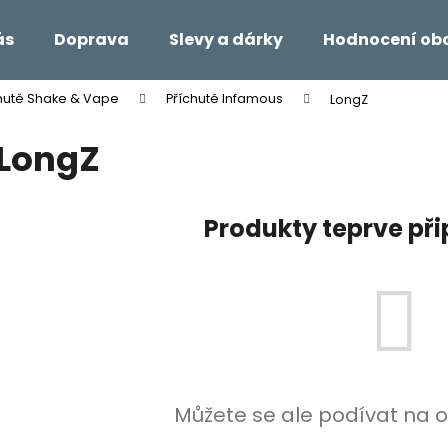
ás
Doprava
Slevy a dárky
Hodnocení ob
hutě Shake & Vape
Příchutě Infamous
LongZ
Co potřebujete najít?
LongZ
HLEDAT
Produkty teprve př
Doporučujeme
Můžete se ale podívat na o