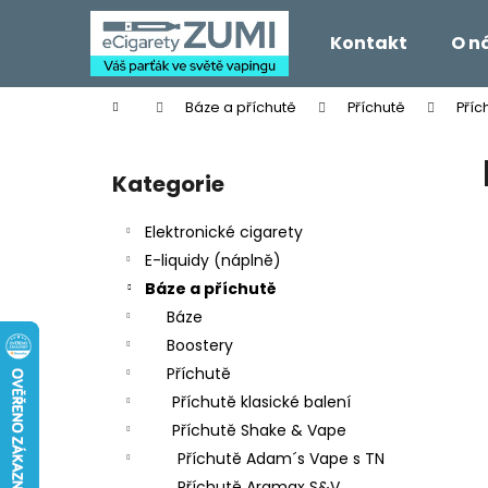
K
Přejít
na
o
Kontakt
O n
obsah
Zpět
Zpět
š
do
do
í
Domů
Báze a příchutě
Příchutě
Příc
k
obchodu
obchodu
P
o
Kategorie
Přeskočit
s
kategorie
t
Elektronické cigarety
r
E-liquidy (náplně)
a
Báze a příchutě
n
Báze
n
Boostery
í
Příchutě
p
Příchutě klasické balení
a
Příchutě Shake & Vape
n
Příchutě Adam´s Vape s TN
e
Příchutě Aramax S&V