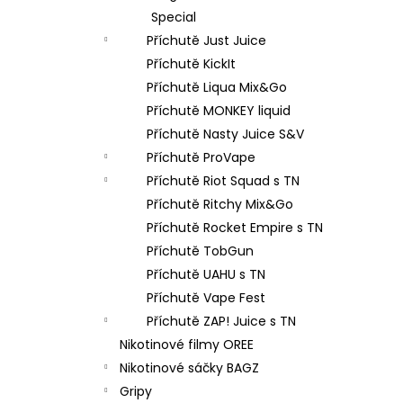
Special
Příchutě Just Juice
Příchutě KickIt
Příchutě Liqua Mix&Go
Příchutě MONKEY liquid
Příchutě Nasty Juice S&V
Příchutě ProVape
Příchutě Riot Squad s TN
Příchutě Ritchy Mix&Go
Příchutě Rocket Empire s TN
Příchutě TobGun
Příchutě UAHU s TN
Příchutě Vape Fest
Příchutě ZAP! Juice s TN
Nikotinové filmy OREE
Nikotinové sáčky BAGZ
Gripy