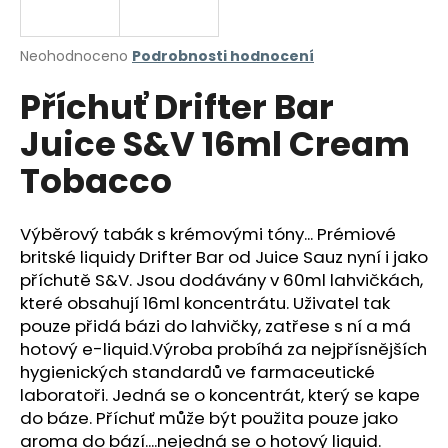
a
j
Průměrné
Neohodnoceno
Podrobnosti hodnocení
í
hodnocení
Příchuť Drifter Bar
produktu
t
je
?
Juice S&V 16ml Cream
0,0
z
Tobacco
5
hvězdiček.
Výběrový tabák s krémovými tóny... Prémiové
HLEDAT
britské liquidy Drifter Bar od Juice Sauz nyní i jako
příchutě S&V. Jsou dodávány v 60ml lahvičkách,
které obsahují 16ml koncentrátu. Uživatel tak
D
pouze přidá bázi do lahvičky, zatřese s ní a má
o
hotový e-liquid.Výroba probíhá za nejpřísnějších
p
hygienických standardů ve farmaceutické
o
laboratoři. Jedná se o koncentrát, který se kape
r
do báze. Příchuť může být použita pouze jako
u
aroma do bází....nejedná se o hotový liquid.