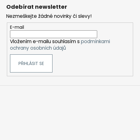
á
Odebírat newsletter
p
Nezmeškejte žádné novinky či slevy!
a
t
E-mail
í
Vložením e-mailu souhlasím s
podmínkami
ochrany osobních údajů
PŘIHLÁSIT SE