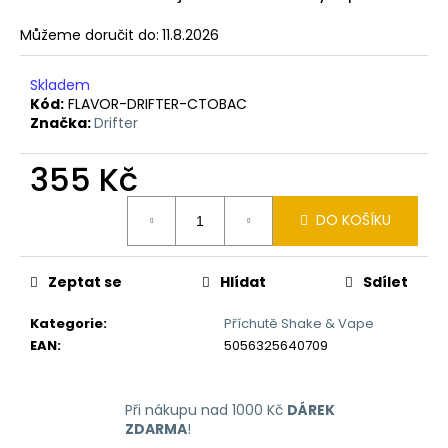
č
u
Můžeme doručit do:
11.8.2026
j
e
Skladem
m
Kód:
FLAVOR-DRIFTER-CTOBAC
e
Značka:
Drifter
355 Kč
LIQUID
DEKANG
Měrná
MENTHOL
DO KOŠÍKU
10ML
cena:
-
6MG
(MENTOL)
Zeptat se
Hlídat
Sdílet
195
Kč
Kategorie
:
Příchutě Shake & Vape
EAN
:
5056325640709
Při nákupu nad 1000 Kč
DÁREK
ZDARMA
!