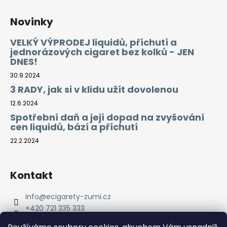
Novinky
VELKÝ VÝPRODEJ liquidů, příchutí a
jednorázových cigaret bez kolků - JEN
DNES!
30.9.2024
3 RADY, jak si v klidu užít dovolenou
12.6.2024
Spotřební daň a její dopad na zvyšování
cen liquidů, bází a příchutí
22.2.2024
Kontakt
info
@
ecigarety-zumi.cz
+420 721 335 333
Facebook eCigarety ZUMI