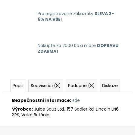
Pro registrované zákazníky
SLEVA 2-
6% NA VŠE
!
Nakupte za 2000 Kč a máte
DOPRAVU
ZDARMA!
Popis
Související (8)
Podobné (8)
Diskuze
Bezpečnostní informace:
zde
Výrobce:
Juice Sauz Ltd., 157 Sadler Rd, Lincoln LN6
3RS, Velká Británie
Z