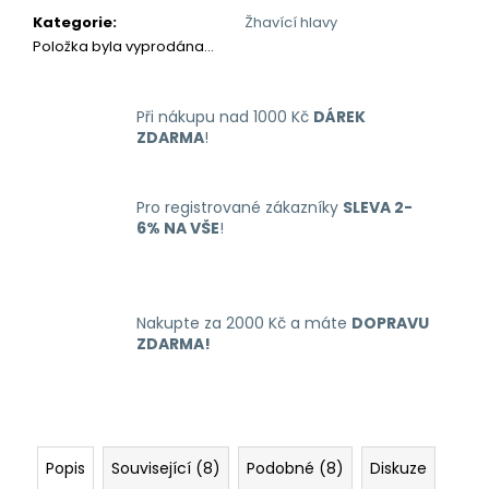
č
Kategorie
:
Žhavící hlavy
u
Položka byla vyprodána…
j
e
m
Při nákupu nad 1000 Kč
DÁREK
e
ZDARMA
!
OXVA
XLIM
Pro registrované zákazníky
SLEVA 2-
GO
6% NA VŠE
!
ELEKTRONICKÁ
CIGARETA
1000MAH
BLACK
Nakupte za 2000 Kč a máte
DOPRAVU
235
ZDARMA!
Kč
Původně:
399
Kč
Popis
Související (8)
Podobné (8)
Diskuze