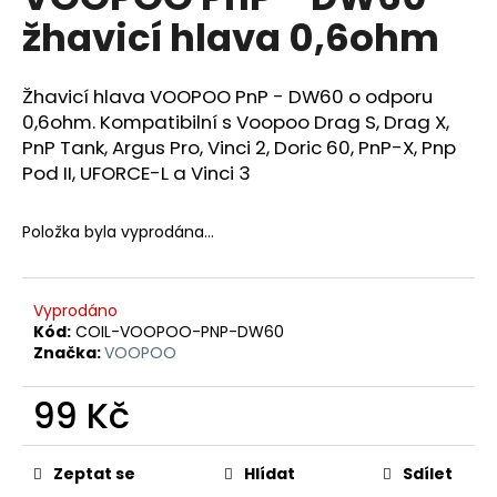
je
a
žhavicí hlava 0,6ohm
0,0
z
j
5
í
hvězdiček.
Žhavicí hlava VOOPOO PnP - DW60 o odporu
t
0,6ohm. Kompatibilní s Voopoo Drag S, Drag X,
?
PnP Tank, Argus Pro, Vinci 2, Doric 60, PnP-X, Pnp
Pod II, UFORCE-L a Vinci 3
Položka byla vyprodána…
HLEDAT
Vyprodáno
Kód:
COIL-VOOPOO-PNP-DW60
D
Značka:
VOOPOO
o
p
99 Kč
o
Měrná
r
cena:
u
Zeptat se
Hlídat
Sdílet