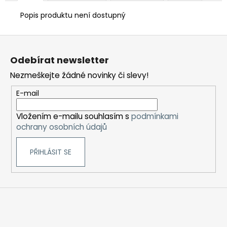
Popis produktu není dostupný
Z
á
Odebírat newsletter
p
Nezmeškejte žádné novinky či slevy!
a
t
E-mail
í
Vložením e-mailu souhlasím s
podmínkami
ochrany osobních údajů
PŘIHLÁSIT SE